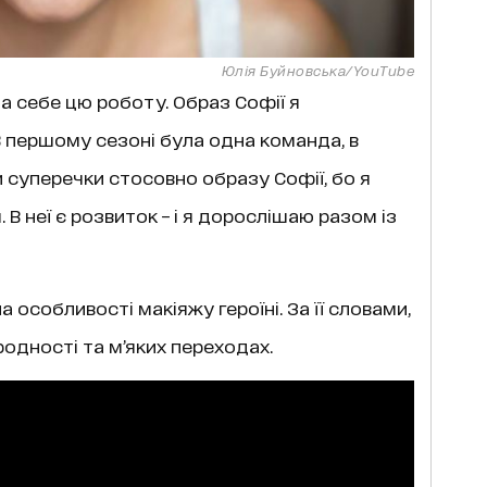
Юлія Буйновська/YouTube
а себе цю роботу. Образ Софії я
 першому сезоні була одна команда, в
ли суперечки стосовно образу Софії, бо я
В неї є розвиток – і я дорослішаю разом із
 особливості макіяжу героїні. За її словами,
одності та м’яких переходах.