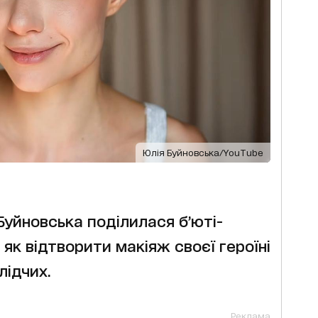
Юлія Буйновська/YouTube
Буйновська поділилася б’юті-
 як відтворити макіяж своєї героїні
лідчих.
Реклама