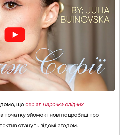
ідомо, що
серіал
Парочка слідчих
та початку зйомок і нові подробиці про
тектив стануть відомі згодом.