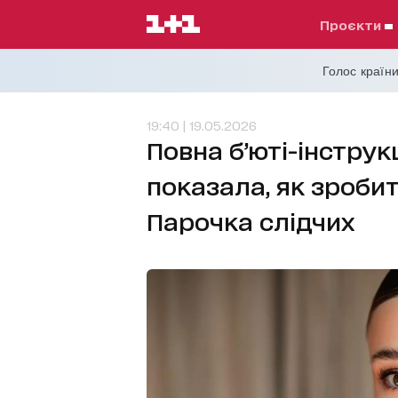
проєкти
Голос країни
19:40 | 19.05.2026
Повна б’юті-інструк
показала, як зробит
Парочка слідчих