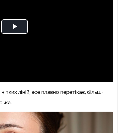
чітких ліній, все плавно перетікає, більш-
ська.