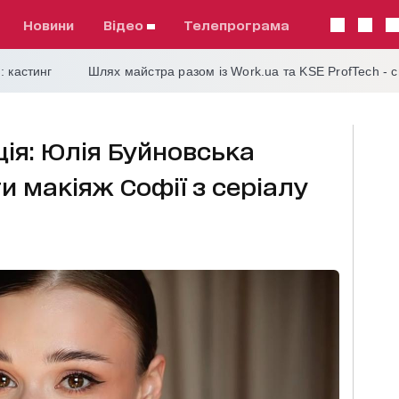
Новини
відео
телепрограма
: кастинг
Шлях майстра разом із Work.ua та KSE ProfTech - 
ція: Юлія Буйновська
и макіяж Софії з серіалу