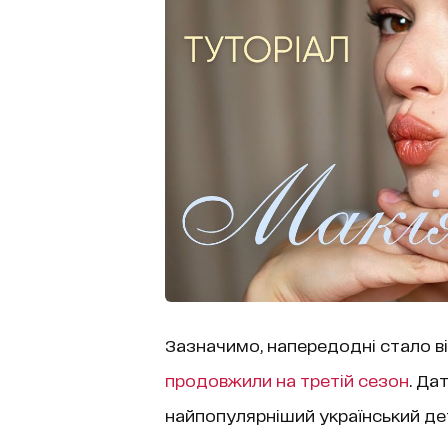
Зазначимо, напередодні стало в
продовжили на третій сезон
. Да
найпопулярніший український де