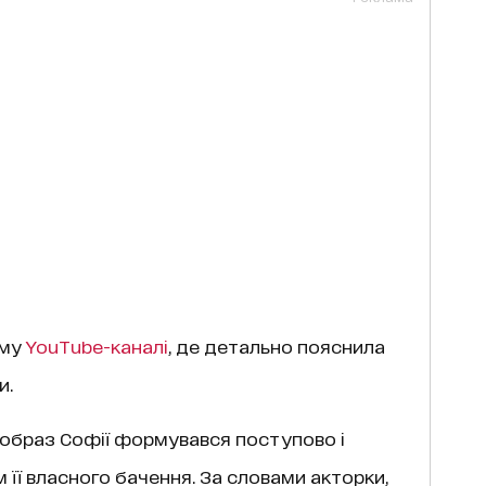
єму
YouTube-каналі
, де детально пояснила
и.
 образ Софії формувався поступово і
її власного бачення. За словами акторки,