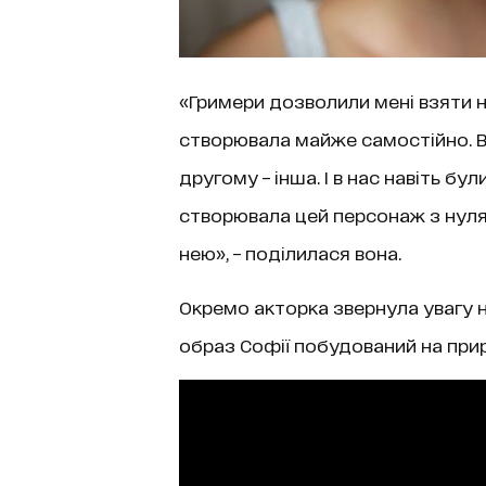
«Гримери дозволили мені взяти н
створювала майже самостійно. В
другому – інша. І в нас навіть бу
створювала цей персонаж з нуля. 
нею», – поділилася вона.
Окремо акторка звернула увагу на
образ Софії побудований на прир