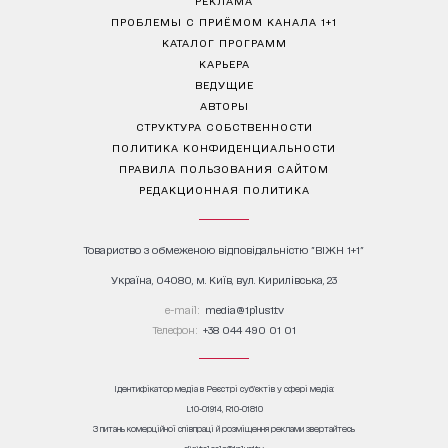
ПРОБЛЕМЫ С ПРИЁМОМ КАНАЛА 1+1
КАТАЛОГ ПРОГРАММ
КАРЬЕРА
ВЕДУЩИЕ
АВТОРЫ
СТРУКТУРА СОБСТВЕННОСТИ
ПОЛИТИКА КОНФИДЕНЦИАЛЬНОСТИ
ПРАВИЛА ПОЛЬЗОВАНИЯ САЙТОМ
РЕДАКЦИОННАЯ ПОЛИТИКА
Товариство з обмеженою відповідальністю "ВІЖН 1+1"
Україна, 04080, м. Київ, вул. Кирилівська, 23
е-mail:
media@1plus1.tv
Телефон:
+38 044 490 01 01
Ідентифікатор медіа в Реєстрі суб’єктів у сфері медіа:
L10-01914, R10-01810
З питань комерційної співпраці й розміщення реклами звертайтесь