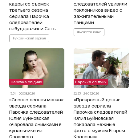
кадры со съемок
следователей удивили
третьего сезона
поклонников видео с
сериала Парочка
зажигательными
следователей
танцами
взбудоражили Сеть
#новости кино
#украинский сериал
Парочка слідчих
Парочка слідчих
13:31 | 03.08.2026
22:23 | 24.07.2026
«Словно лесная мавка»:
«Прекрасный день»:
звезда сериала
звезда сериала
Парочка следователей
Парочка следователей
Юлия Буйновская
Юлия Буйновская
очаровала снимками в
показала нежные
купальнике из
фото с мужем Егором
Славского
Козловым