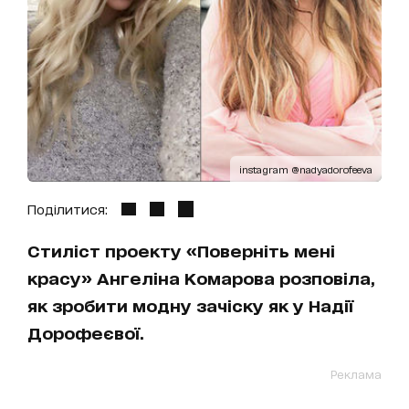
instagram @nadyadorofeeva
Поділитися:
Стиліст проекту «Поверніть мені
красу» Ангеліна Комарова розповіла,
як зробити модну зачіску як у Надії
Дорофеєвої.
Реклама