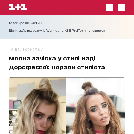
Голос країни: кастинг
Шлях майстра разом із Work.ua та KSE ProfTech - спецпроєкт
14:10 | 16.01.2017
Модна зачіска у стилі Наді
Дорофеєвої: Поради стиліста