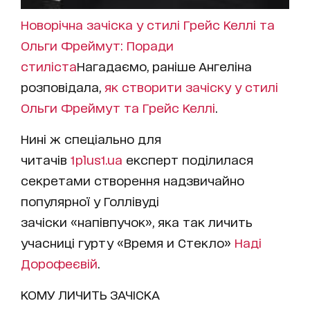
Новорічна зачіска у стилі Грейс Келлі та
Ольги Фреймут: Поради
стиліста
Нагадаємо, раніше Ангеліна
розповідала,
як створити зачіску у стилі
Ольги Фреймут та Грейс Келлі
.
Нині ж спеціально для
читачів
1plus1.ua
експерт поділилася
секретами створення надзвичайно
популярної у Голлівуді
зачіски «напівпучок», яка так личить
учасниці гурту «Время и Стекло»
Наді
Дорофеєвій
.
КОМУ ЛИЧИТЬ ЗАЧІСКА