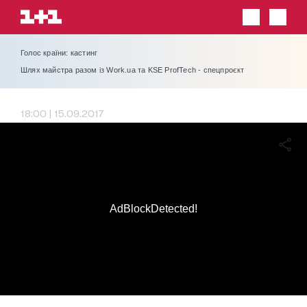
Голос країни: кастинг
Шлях майстра разом із Work.ua та KSE ProfTech - спецпроєкт
18:00 | 15.09.2017
AdBlockDetected!