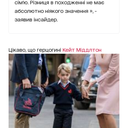
сім'ю. Різниця в походженні не має
абсолютно ніякого значення », -
заявив інсайдер.
Цікаво, що герцогині
Кейт Міддлтон