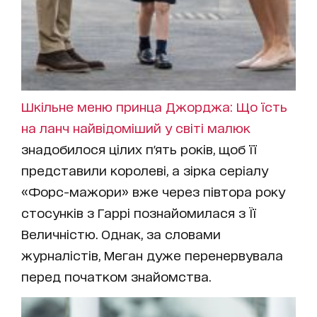
Шкільне меню принца Джорджа: Що їсть
на ланч найвідоміший у світі малюк
знадобилося цілих п'ять років, щоб її
представили королеві, а зірка серіалу
«Форс-мажори» вже через півтора року
стосунків з Гаррі познайомилася з Її
Величністю. Однак, за словами
журналістів, Меган дуже перенервувала
перед початком знайомства.