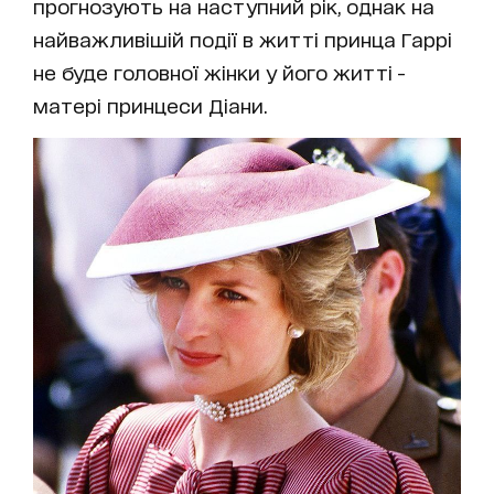
прогнозують на наступний рік, однак на
найважливішій події в житті принца Гаррі
не буде головної жінки у його житті -
матері принцеси Діани.