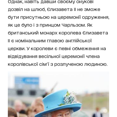
Однак, навіть давши своєму онукові
дозвіл на шлюб, Єлизавета ІІ не зможе
бути присутньою на церемонії одруження,
як це було і з принцом Чарльзом. Як
британський монарх королева Єлизавета
II є номінальним главою англійської
церкви. У королеви є певні обмеження на
відвідування весільної церемонії члена
королівської сім'ї з розлученою людиною.