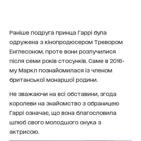
Раніше подруга принца Гаррі була
одружена з кінопродюсером Тревором
Енглесоном, проте вони розлучилися
після семи років стосунків. Саме в 2016-
му Маркл познайомилася із членом
британської монаршої родини.
Не зважаючи на всі обставини, згода
королеви на знайомство з обраницею
Гаррі означає, що вона благословила
шлюб свого молодшого онука з
актрисою.