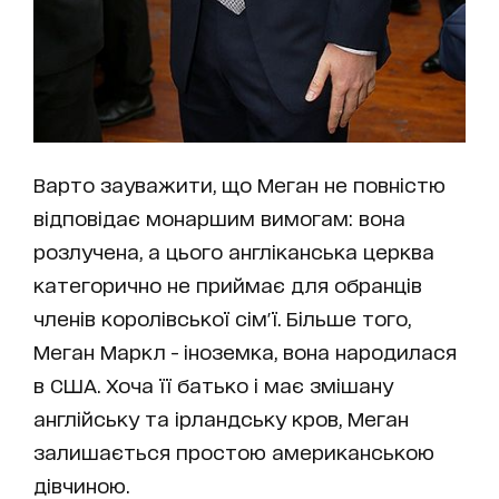
Варто зауважити, що Меган не повністю
відповідає монаршим вимогам: вона
розлучена, а цього англіканська церква
категорично не приймає для обранців
членів королівської сім'ї. Більше того,
Меган Маркл - іноземка, вона народилася
в США. Хоча її батько і має змішану
англійську та ірландську кров, Меган
залишається простою американською
дівчиною.