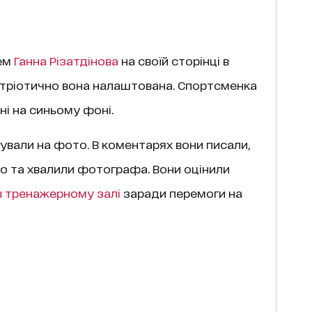
чем
Ганна Різатдінова
на своїй сторінці в
патріотично вона налаштована. Спортсменка
ні на синьому фоні.
ували на фото. В коментарях вони писали,
но та хвалили фотографа. Вони оцінили
 в тренажерному залі
заради перемоги на