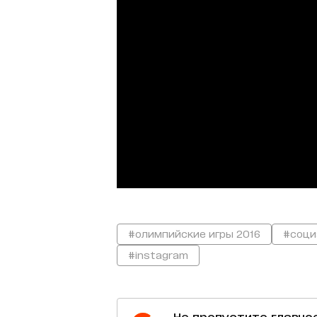
#олимпийские игры 2016
#соци
#instagram
Не пропустите главно