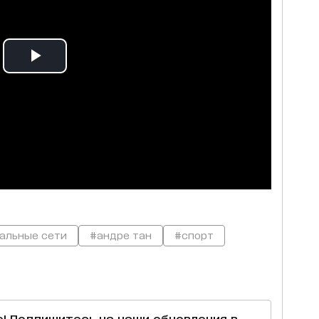
альные сети
#андре тан
#спорт
е! Подпишитесь на наши обновления в