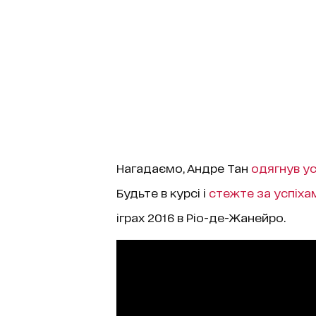
Нагадаємо, Андре Тан
одягнув ус
Будьте в курсі і
стежте за успіха
іграх 2016 в Ріо-де-Жанейро.