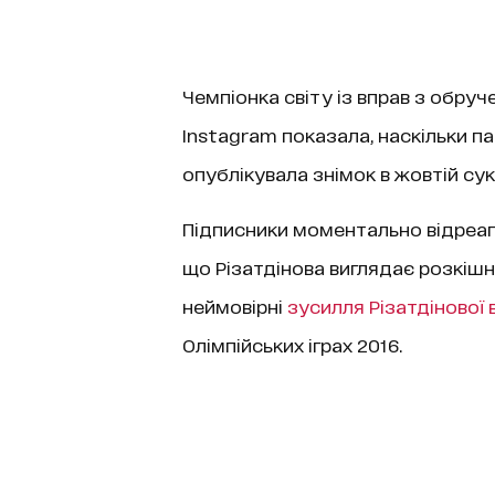
Чемпіонка світу із вправ з обру
Instagram показала, наскільки 
опублікувала знімок в жовтій сук
Підписники моментально відреаг
що Різатдінова виглядає розкіш
неймовірні
зусилля Різатдінової
Олімпійських іграх 2016.