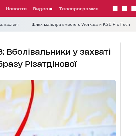
Новости
видео
телепрограмма
: кастинг
Шлях майстра вместе с Work.ua и KSE ProfTech
6: Вболівальники у захваті
бразу Різатдінової