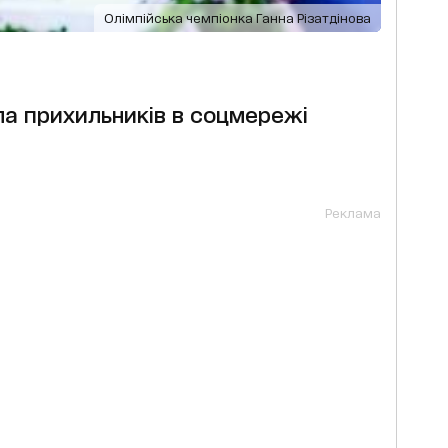
Олімпійська чемпіонка Ганна Різатдінова
ла прихильників в соцмережі
Реклама