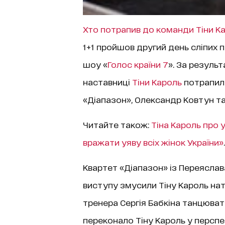
Хто потрапив до команди Тіни К
1+1 пройшов другий день сліпих 
шоу «
Голос країни 7
». За резуль
наставниці
Тіни Кароль
потрапило
«Діапазон», Олександр Ковтун та 
Читайте також:
Тіна Кароль про 
вражати уяву всіх жінок України»
.
Квартет «Діапазон» із Переяслав
виступу змусили Тіну Кароль нат
тренера Сергія Бабкіна танцювати
переконало Тіну Кароль у перспе