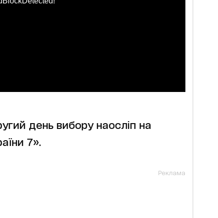
dBlockDetected!
ругий день вибору наосліп на
аїни 7».
Реклама