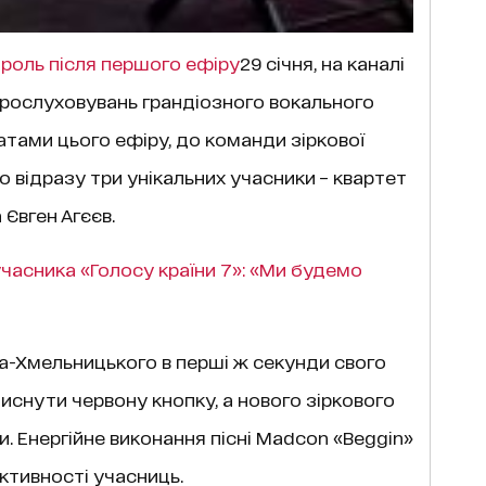
ароль після першого ефіру
29 січня, на каналі
прослуховувань грандіозного вокального
татами цього ефіру, до команди зіркової
 відразу три унікальних учасники – квартет
Євген Агєєв.
учасника «Голосу країни 7»: «Ми будемо
а-Хмельницького в перші ж секунди свого
иснути червону кнопку, а нового зіркового
. Енергійне виконання пісні Madcon «Beggin»
ктивності учасниць.