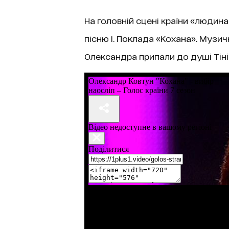
На головній сцені країни «людин
пісню І. Поклада «Кохана». Музи
Олександра припали до душі Тіні