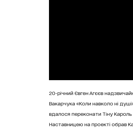
20-річний Євген Агєєв надзвича
Вакарчука «Коли навколо ні душі
вдалося переконати Тіну Кароль і
Наставницею на проекті обрав Ка