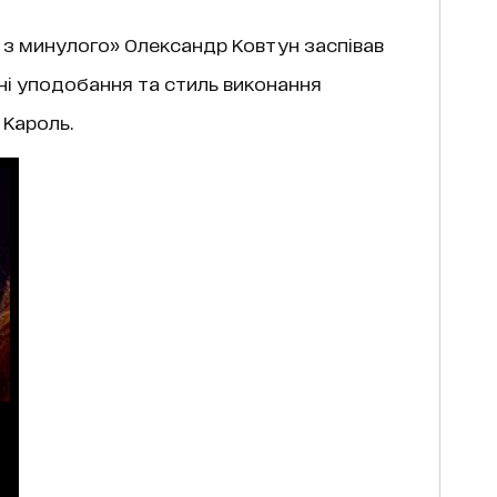
а з минулого» Олександр Ковтун заспівав
чні уподобання та стиль виконання
 Кароль.