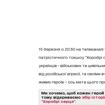
15 березня о 20:30 на телеканалі 
патріотичного токшоу “Хоробрі се
українців – військових та цивільн
від російської агресії, та своїми 
живих героїв — ось мета цього пр
Ми хочемо, щоб кожен герой 
тому відкриваємо
збір істор
"Хоробрі серця"
.