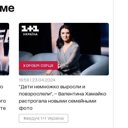
еме
ХОРОБРІ СЕРЦЯ
16:59 | 23.04.2024
го
"Дети немножко выросли и
повзрослели", — Валентина Хамайко
ого
растрогала новыми семейными
кте
фото
#ведучі 1+1 Україна