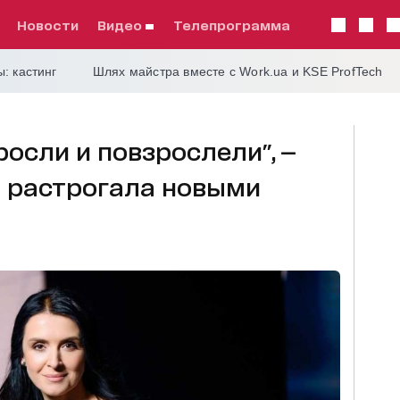
Новости
видео
телепрограмма
: кастинг
Шлях майстра вместе с Work.ua и KSE ProfTech
осли и повзрослели", —
 растрогала новыми