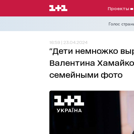
проекты
Голос страны
16:59 | 23.04.2024
"Дети немножко выр
Валентина Хамайко
семейными фото