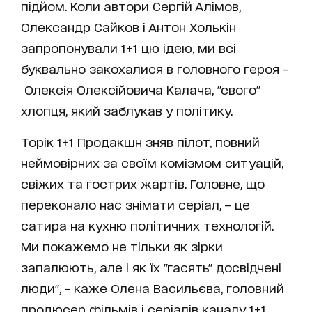
підйом. Коли автори Сергій Алімов,
Олександр Сайков і Антон Холькін
запропонували 1+1 цю ідею, ми всі
буквально закохалися в головного героя –
Олексія Олексійовича Калача, "свого"
хлопця, який заблукав у політику.
Торік 1+1 Продакшн зняв пілот, повний
неймовірних за своїм комізмом ситуацій,
свіжих та гострих жартів. Головне, що
переконало нас знімати серіал, – це
сатира на кухню політичних технологій.
Ми покажемо не тільки як зірки
запалюють, але і як їх "гасять" досвідчені
люди", – каже Олена Васильєва, головний
продюсер фільмів і серіалів каналу 1+1.