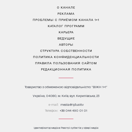
О КАНАЛЕ
РЕКЛАМА
ПРОБЛЕМЫ С ПРИЁМОМ КАНАЛА 1+1
КАТАЛОГ ПРОГРАММ
КАРЬЕРА
ВЕДУЩИЕ
АВТОРЫ
СТРУКТУРА СОБСТВЕННОСТИ
ПОЛИТИКА КОНФИДЕНЦИАЛЬНОСТИ
ПРАВИЛА ПОЛЬЗОВАНИЯ САЙТОМ
РЕДАКЦИОННАЯ ПОЛИТИКА
Товариство з обмеженою відповідальністю "ВІЖН 1+1"
Україна, 04080, м. Київ, вул. Кирилівська, 23
е-mail:
media@1plus1.tv
Телефон:
+38 044 490 01 01
Ідентифікатор медіа в Реєстрі суб’єктів у сфері медіа: