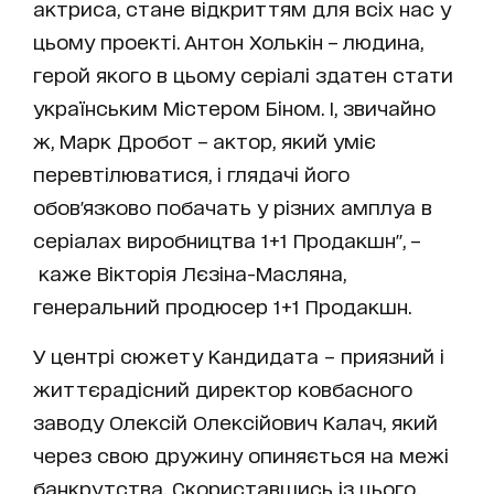
актриса, стане відкриттям для всіх нас у
цьому проекті. Антон Холькін – людина,
герой якого в цьому серіалі здатен стати
українським Містером Біном. І, звичайно
ж, Марк Дробот – актор, який уміє
перевтілюватися, і глядачі його
обов'язково побачать у різних амплуа в
серіалах виробництва 1+1 Продакшн", –
каже Вікторія Лєзіна-Масляна,
генеральний продюсер 1+1 Продакшн.
У центрі сюжету Кандидата – приязний і
життєрадісний директор ковбасного
заводу Олексій Олексійович Калач, який
через свою дружину опиняється на межі
банкрутства. Скориставшись із цього,