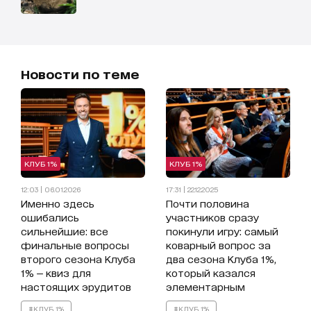
Новости по теме
КЛУБ 1%
КЛУБ 1%
12:03 | 06.01.2026
17:31 | 22.12.2025
Именно здесь
Почти половина
ошибались
участников сразу
сильнейшие: все
покинули игру: самый
финальные вопросы
коварный вопрос за
второго сезона Клуба
два сезона Клуба 1%,
1% — квиз для
который казался
настоящих эрудитов
элементарным
#КЛУБ 1%
#КЛУБ 1%