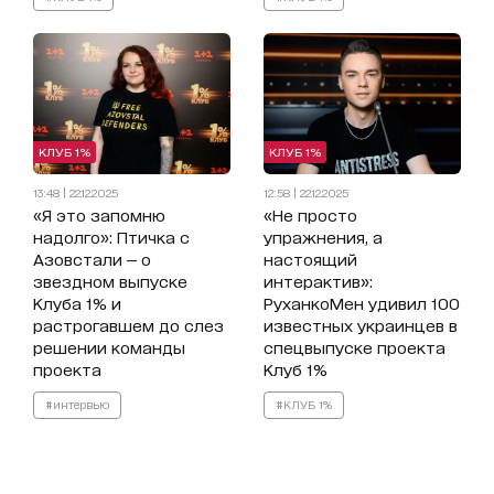
КЛУБ 1%
КЛУБ 1%
13:48 | 22.12.2025
12:58 | 22.12.2025
«Я это запомню
«Не просто
надолго»: Птичка с
упражнения, а
Азовстали — о
настоящий
звездном выпуске
интерактив»:
Клуба 1% и
РуханкоМен удивил 100
растрогавшем до слез
известных украинцев в
решении команды
спецвыпуске проекта
проекта
Клуб 1%
#интервью
#КЛУБ 1%