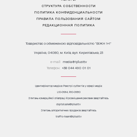
СТРУКТУРА СОБСТВЕННОСТИ
ПОЛИТИКА КОНФИДЕНЦИАЛЬНОСТИ
ПРАВИЛА ПОЛЬЗОВАНИЯ САЙТОМ
РЕДАКЦИОННАЯ ПОЛИТИКА
Товариство з обмеженою відповідальністю "ВІЖН 1+1"
Україна, 04080, м. Київ, вул. Кирилівська, 23
е-mail:
media@1plus1.tv
Телефон:
+38 044 490 01 01
Ідентифікатор медіа в Реєстрі суб’єктів у сфері медіа:
L10-01914, R10-01810
З питань комерційної співпраці й розміщення реклами звертайтесь
digital.sale@1plus1.tv
З питань алгоритмічних продажів звертайтесь
traffic-team@1plus1.tv