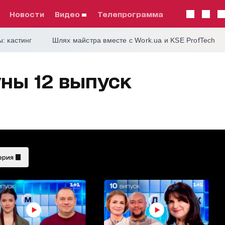
Новости
видео
телепрограмма
: кастинг
Шлях майстра вместе с Work.ua и KSE ProfTech
ны 12 выпуск
ерия