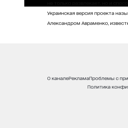
не только развлекает, но и спо
Украинская версия проекта наз
Александром Авраменко, извест
о канале
реклама
проблемы с пр
политика конф