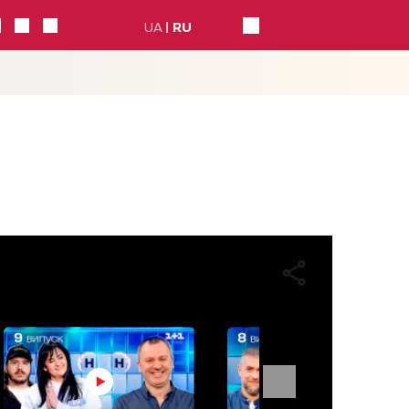
UA
RU