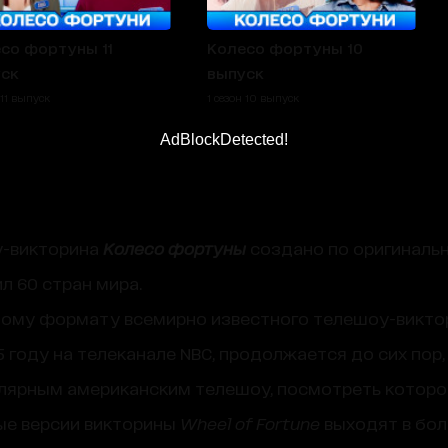
со фортуны 11
Колесо фортуны 10
ск
выпуск
 11 выпуск
1 сезон 10 выпуск
AdBlockDetected!
у-викторина
Колесо фортуны
создано по оригиналь
л 60 стран мира.
ьному формату всемирно известного телешоу-викт
 году на телеканале NBC, продолжается до сих пор,
лярным американским телешоу, посмотреть которо
ые версии викторины
Wheel of Fortune
выходят в бол