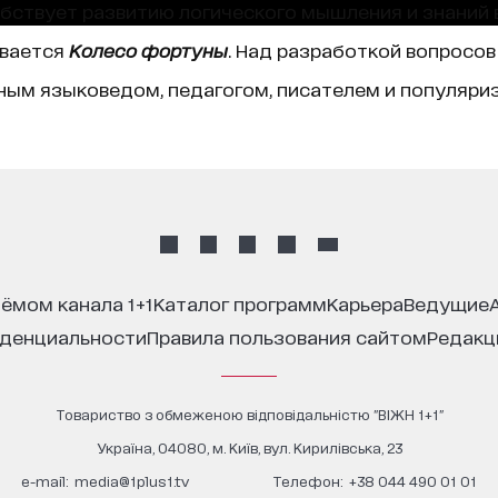
собствует развитию логического мышления и знаний 
ывается
Колесо фортуны
. Над разработкой вопросов
ным языковедом, педагогом, писателем и популяриз
иёмом канала 1+1
каталог программ
карьера
ведущие
иденциальности
правила пользования сайтом
редак
Товариство з обмеженою відповідальністю "ВІЖН 1+1"
Україна, 04080, м. Київ, вул. Кирилівська, 23
е-mail:
media@1plus1.tv
Телефон:
+38 044 490 01 01