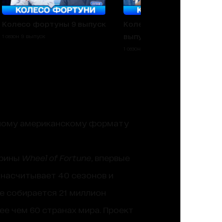
Колесо фортуны 9 выпуск
Колесо фортуны 8
выпуск
1 сезон 9 выпуск
1 сезон 8 выпуск
ному американскому формату
орины
Wheel of Fortune
, впервые
 насчитывает 40 сезонов и
е собирается 21 миллион
ее чем 60 странах мира. Проект