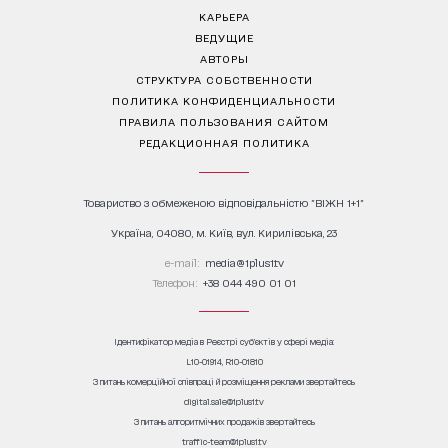
КАРЬЕРА
ВЕДУЩИЕ
АВТОРЫ
СТРУКТУРА СОБСТВЕННОСТИ
ПОЛИТИКА КОНФИДЕНЦИАЛЬНОСТИ
ПРАВИЛА ПОЛЬЗОВАНИЯ САЙТОМ
РЕДАКЦИОННАЯ ПОЛИТИКА
Товариство з обмеженою відповідальністю "ВІЖН 1+1"
Україна, 04080, м. Київ, вул. Кирилівська, 23
е-mail:
media@1plus1.tv
Телефон:
+38 044 490 01 01
Ідентифікатор медіа в Реєстрі суб’єктів у сфері медіа:
L10-01914, R10-01810
З питань комерційної співпраці й розміщення реклами звертайтесь
digital.sale@1plus1.tv
З питань алгоритмічних продажів звертайтесь
traffic-team@1plus1.tv