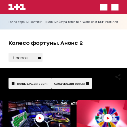
Голос страны: кастинг
Шлях майстра вместе с Work.ua и KSE ProfTech
Колесо фортуны. Анонс 2
1 сезон
Предыдущая серия
Следующая серия
AdBlockDetected!