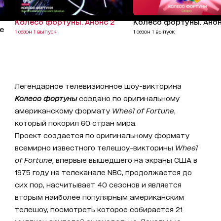
Колесо фортуны. Анонс 2
Колесо фортуны. Анон
е
1 сезон 1 выпуск
1 сезон 1 выпуск
Легендарное телевизионное шоу-викторина
Колесо фортуны
создано по оригинальному
американскому формату
Wheel of Fortune
,
который покорил 60 стран мира.
Проект создается по оригинальному формату
всемирно известного телешоу-викторины
Wheel
of Fortune
, впервые вышедшего на экраны США в
1975 году на телеканале NBC, продолжается до
сих пор, насчитывает 40 сезонов и является
вторым наиболее популярным американским
телешоу, посмотреть которое собирается 21