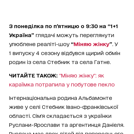
З понеділка по п’ятницю о 9:30 на “1+1
Україна”
глядачі можуть переглянути
улюблене реаліті-шоу
“
Міняю жінку
”
. У
1 випуску 4 сезону відбувся щирий обмін
родин із села Стебник та села Гатне.
ЧИТАЙТЕ ТАКОЖ:
"Міняю жінку": як
караїмка потрапила у побутове пекло
Інтернаціональна родина Альбамонте
живе у селі Стебник Івано-франківської
області. Сім'я складається з українки
Руслани-Ярослави та аргентинця Даніеля.
Руслана має двох дітей від попереднього