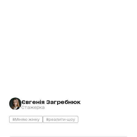
Євгенія Загребнюк
Стажерка
#Міняю жінку
#реалити-шоу