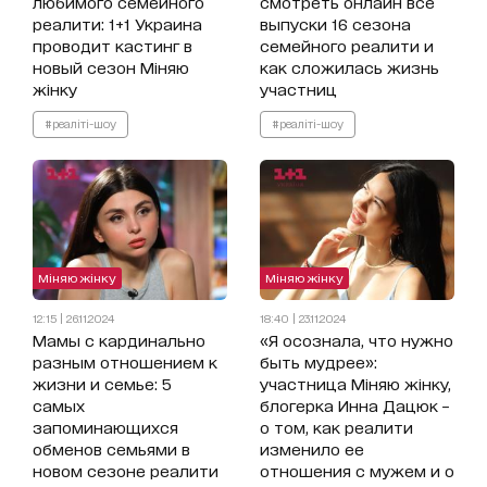
любимого семейного
смотреть онлайн все
реалити: 1+1 Украина
выпуски 16 сезона
проводит кастинг в
семейного реалити и
новый сезон Міняю
как сложилась жизнь
жінку
участниц
#реаліті-шоу
#реаліті-шоу
Міняю жінку
Міняю жінку
12:15 | 26.11.2024
18:40 | 23.11.2024
Мамы с кардинально
«Я осознала, что нужно
разным отношением к
быть мудрее»:
жизни и семье: 5
участница Міняю жінку,
самых
блогерка Инна Дацюк –
запоминающихся
о том, как реалити
обменов семьями в
изменило ее
новом сезоне реалити
отношения с мужем и о