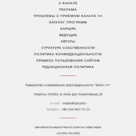
О КАНАЛЕ
РЕКЛАМА
ПРОБЛЕМЫ С ПРИЁМОМ КАНАЛА 1+1
КАТАЛОГ ПРОГРАММ
КАРЬЕРА
ВЕДУЩИЕ
АВТОРЫ
СТРУКТУРА СОБСТВЕННОСТИ
ПОЛИТИКА КОНФИДЕНЦИАЛЬНОСТИ
ПРАВИЛА ПОЛЬЗОВАНИЯ САЙТОМ
РЕДАКЦИОННАЯ ПОЛИТИКА
Товариство з обмеженою відповідальністю "ВІЖН 1+1"
Україна, 04080, м. Київ, вул. Кирилівська, 23
е-mail:
media@1plus1.tv
Телефон:
+38 044 490 01 01
Ідентифікатор медіа в Реєстрі суб’єктів у сфері медіа:
L10-01914, R10-01810