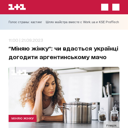
Голос страны: кастинг
Шлях майстра вместе с Work.ua и KSE ProfTech
11:00 | 21.09.2023
"Міняю жінку": чи вдасться українці
догодити аргентинському мачо
МІНЯЮ ЖІНКУ
Freepik