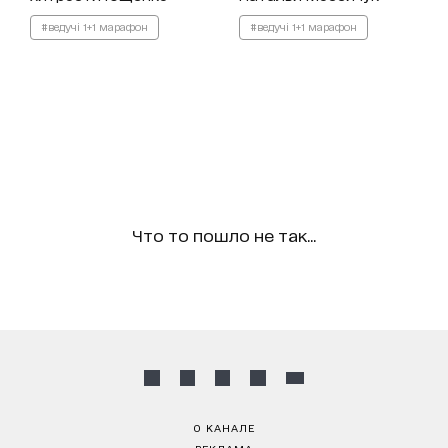
#ведучі 1+1 марафон
#ведучі 1+1 марафон
Что то пошло не так...
О КАНАЛЕ