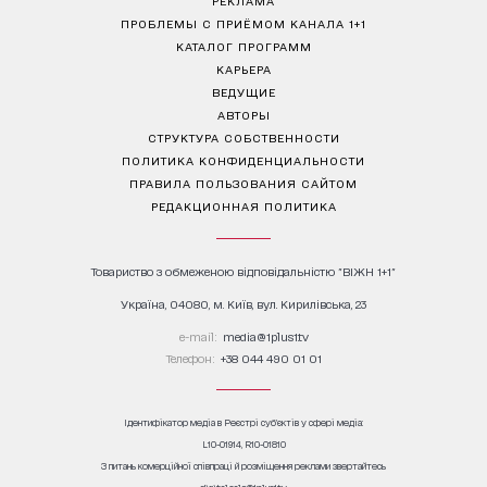
РЕКЛАМА
ПРОБЛЕМЫ С ПРИЁМОМ КАНАЛА 1+1
КАТАЛОГ ПРОГРАММ
КАРЬЕРА
ВЕДУЩИЕ
АВТОРЫ
СТРУКТУРА СОБСТВЕННОСТИ
ПОЛИТИКА КОНФИДЕНЦИАЛЬНОСТИ
ПРАВИЛА ПОЛЬЗОВАНИЯ САЙТОМ
РЕДАКЦИОННАЯ ПОЛИТИКА
Товариство з обмеженою відповідальністю "ВІЖН 1+1"
Україна, 04080, м. Київ, вул. Кирилівська, 23
е-mail:
media@1plus1.tv
Телефон:
+38 044 490 01 01
Ідентифікатор медіа в Реєстрі суб’єктів у сфері медіа:
L10-01914, R10-01810
З питань комерційної співпраці й розміщення реклами звертайтесь