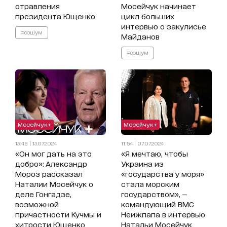
отравления
Мосейчук начинает
президента Ющенко
цикл больших
интервью о закулисье
#соціум
Майданов
#соціум
Мосейчук+
Мосейчук+
13:49 | 13.07.2024
11:54 | 07.07.2024
«Он мог дать на это
«Я мечтаю, чтобы
добро»: Александр
Украина из
Мороз рассказал
«государства у моря»
Наталии Мосейчук о
стала морским
деле Гонгадзе,
государством», —
возможной
командующий ВМС
причастности Кучмы и
Неижпапа в интервью
хитрости Ющенко
Натальи Мосейчук