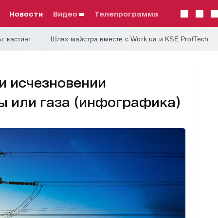
Новости
видео
телепрограмма
: кастинг
Шлях майстра вместе с Work.ua и KSE ProfTech
и исчезновении
ы или газа (инфографика)