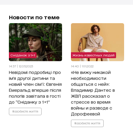
Новости по теме
Сніданок з 1+1
Жизнь известных людей
14:37 | 12.05.2023
14:40 | 11.11.2022
Невідомі подробиці про
«Не вижу никакой
імʼя другої дитини та
необходимости
новий член сімʼї: Євгенія
общаться с ней»:
Емеральд вперше після
Владимир Дантес в
пологів завітала в гості
ЖВЛ рассказал о
до “Сніданку з 1+1”
стрессе во время
войны и разводе с
#особисте життя
Дорофеевой
#особисте життя