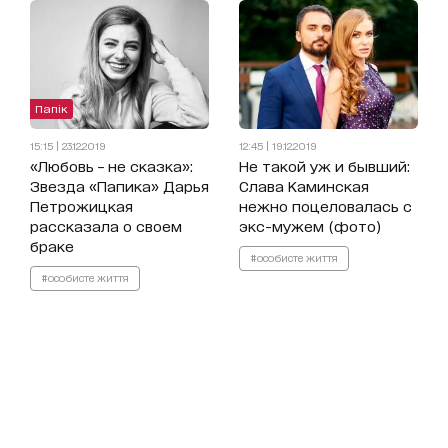
Папік
15:15 | 23.12.2019
12:45 | 19.12.2019
«Любовь – не сказка»:
Не такой уж и бывший:
Звезда «Папика» Дарья
Слава Каминская
Петрожицкая
нежно поцеловалась с
рассказала о своем
экс-мужем (фото)
браке
#особисте життя
#особисте життя