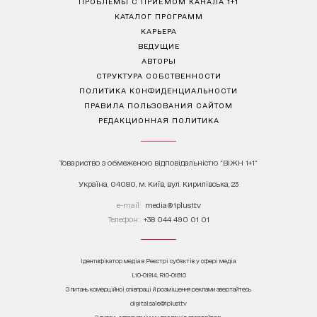
ПРОБЛЕМЫ С ПРИЁМОМ КАНАЛА 1+1
КАТАЛОГ ПРОГРАММ
КАРЬЕРА
ВЕДУЩИЕ
АВТОРЫ
СТРУКТУРА СОБСТВЕННОСТИ
ПОЛИТИКА КОНФИДЕНЦИАЛЬНОСТИ
ПРАВИЛА ПОЛЬЗОВАНИЯ САЙТОМ
РЕДАКЦИОННАЯ ПОЛИТИКА
Товариство з обмеженою відповідальністю "ВІЖН 1+1"
Україна, 04080, м. Київ, вул. Кирилівська, 23
е-mail:
media@1plus1.tv
Телефон:
+38 044 490 01 01
Ідентифікатор медіа в Реєстрі суб’єктів у сфері медіа:
L10-01914, R10-01810
З питань комерційної співпраці й розміщення реклами звертайтесь
digital.sale@1plus1.tv