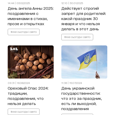
14:44 | 03.02.2025
12:10 | 30.01.2025
День ангела Анны 2025:
Действует строгий
поздравления с
запрет для родителей:
именинами в стихах,
какой праздник 30
прозе и открытках
января и что нельзя
делать в этот день
#яке сьогодні свято
#яке сьогодні свято
09:31 | 16.08.2024
11:36 | 15.07.2024
Ореховый Спас 2024:
День украинской
традиции,
государственности:
поздравления, что
что это за праздник,
нельзя делать
есть ли выходной,
поздравления
#яке сьогодні свято