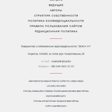
ВЕДУЩИЕ
АВТОРЫ
СТРУКТУРА СОБСТВЕННОСТИ
ПОЛИТИКА КОНФИДЕНЦИАЛЬНОСТИ
ПРАВИЛА ПОЛЬЗОВАНИЯ САЙТОМ
РЕДАКЦИОННАЯ ПОЛИТИКА
Товариство з обмеженою відповідальністю "ВІЖН 1+1"
Україна, 04080, м. Київ, вул. Кирилівська, 23
е-mail:
media@1plus1.tv
Телефон:
+38 044 490 01 01
Ідентифікатор медіа в Реєстрі суб’єктів у сфері медіа:
L10-01914, R10-01810
З питань комерційної співпраці й розміщення реклами звертайтесь
digital.sale@1plus1.tv
З питань алгоритмічних продажів звертайтесь
traffic-team@1plus1.tv