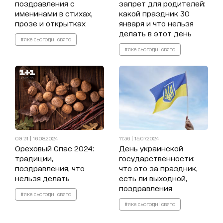
поздравления с
запрет для родителей:
именинами в стихах,
какой праздник 30
прозе и открытках
января и что нельзя
делать в этот день
#яке сьогодні свято
#яке сьогодні свято
09:31 | 16.08.2024
11:36 | 15.07.2024
Ореховый Спас 2024:
День украинской
традиции,
государственности:
поздравления, что
что это за праздник,
нельзя делать
есть ли выходной,
поздравления
#яке сьогодні свято
#яке сьогодні свято