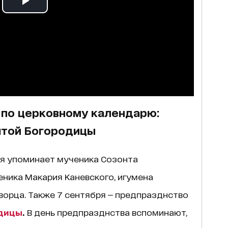
 по церковному календарю:
ятой Богородицы
ря упоминает мученика Созонта
ника Макария Каневского, игумена
ворца. Также 7 сентября — предпразднство
дицы
.
В день предпразднства вспоминают,