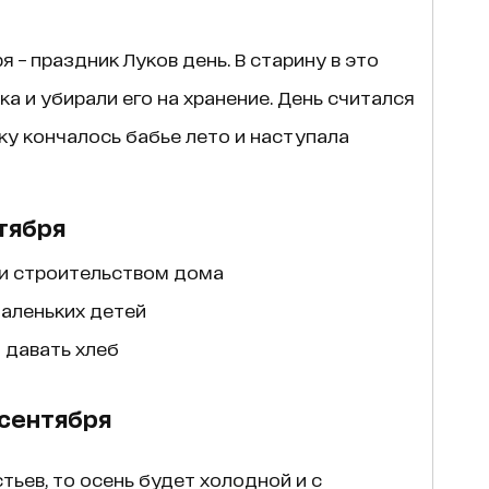
 – праздник Луков день. В старину в это
а и убирали его на хранение. День считался
у кончалось бабье лето и наступала
тября
и строительством дома
маленьких детей
 давать хлеб
сентября
тьев, то осень будет холодной и с