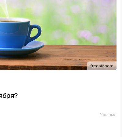
freepik.com
ября?
Реклама