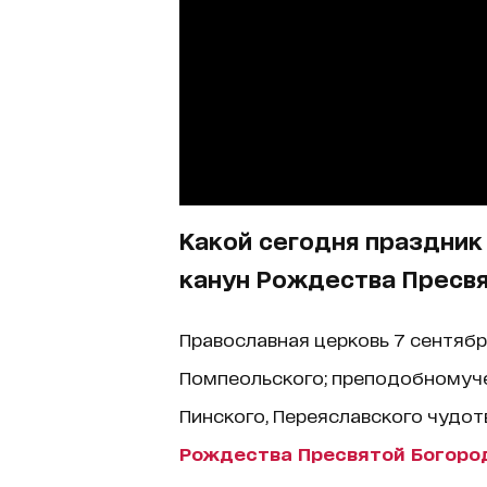
Какой сегодня праздник
канун Рождества Пресв
Православная церковь 7 сентяб
Помпеольского; преподобномуче
Пинского, Переяславского чудот
Рождества Пресвятой Богоро