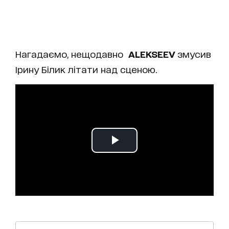
Нагадаємо, нещодавно
ALEKSEEV
змусив
Ірину Білик літати над сценою.