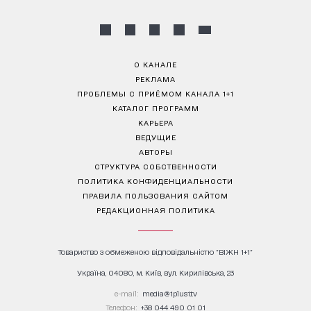
О КАНАЛЕ
РЕКЛАМА
ПРОБЛЕМЫ С ПРИЁМОМ КАНАЛА 1+1
КАТАЛОГ ПРОГРАММ
КАРЬЕРА
ВЕДУЩИЕ
АВТОРЫ
СТРУКТУРА СОБСТВЕННОСТИ
ПОЛИТИКА КОНФИДЕНЦИАЛЬНОСТИ
ПРАВИЛА ПОЛЬЗОВАНИЯ САЙТОМ
РЕДАКЦИОННАЯ ПОЛИТИКА
Товариство з обмеженою відповідальністю "ВІЖН 1+1"
Україна, 04080, м. Київ, вул. Кирилівська, 23
е-mail:
media@1plus1.tv
Телефон:
+38 044 490 01 01