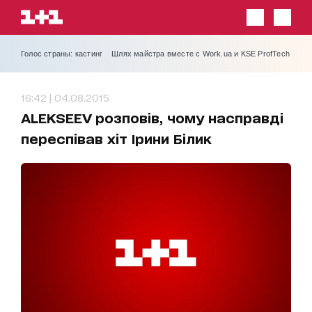
Голос страны: кастинг
Шлях майстра вместе с Work.ua и KSE ProfTech
16:42 | 04.08.2015
ALEKSEEV розповів, чому насправді
переспівав хіт Ірини Білик