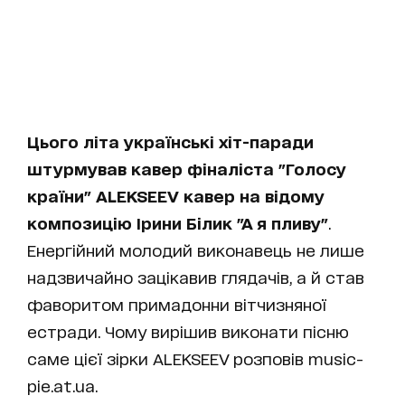
Цього літа українські хіт-паради
штурмував кавер фіналіста "Голосу
країни" ALEKSEEV кавер на відому
композицію Ірини Білик
"А я пливу"
.
Енергійний молодий виконавець не лише
надзвичайно зацікавив глядачів, а й став
фаворитом примадонни вітчизняної
естради. Чому вирішив виконати пісню
саме цієї зірки ALEKSEEV розповів music-
pie.at.ua.