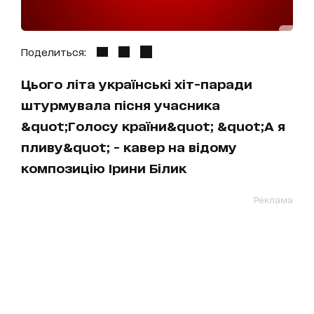
Поделиться:
Цього літа українські хіт-паради
штурмувала пісня учасника
&quot;Голосу країни&quot; &quot;А я
пливу&quot; - кавер на відому
композицію Ірини Білик
Реклама