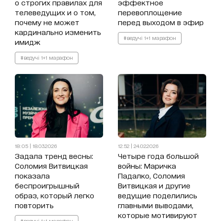
о строгих правилах для
эффектное
телеведущих и о том,
перевоплощение
почему не может
перед выходом в эфир
кардинально изменить
#ведучі 1+1 марафон
имидж
#ведучі 1+1 марафон
18:05 | 18.03.2026
12:52 | 24.02.2026
Задала тренд весны:
Четыре года большой
Соломия Витвицкая
войны: Маричка
показала
Падалко, Соломия
беспроигрышный
Витвицкая и другие
образ, который легко
ведущие поделились
повторить
главными выводами,
которые мотивируют
#ведучі 1+1 марафон