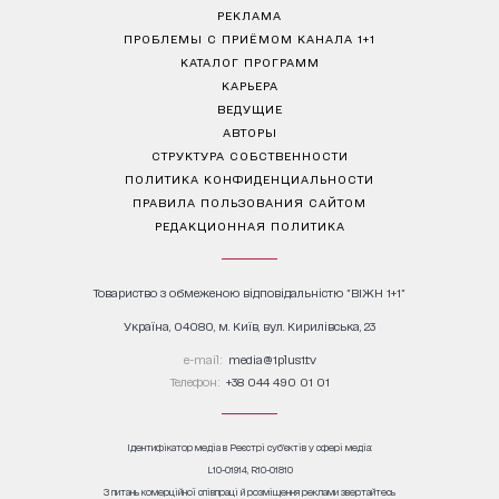
РЕКЛАМА
ПРОБЛЕМЫ С ПРИЁМОМ КАНАЛА 1+1
КАТАЛОГ ПРОГРАММ
КАРЬЕРА
ВЕДУЩИЕ
АВТОРЫ
СТРУКТУРА СОБСТВЕННОСТИ
ПОЛИТИКА КОНФИДЕНЦИАЛЬНОСТИ
ПРАВИЛА ПОЛЬЗОВАНИЯ САЙТОМ
РЕДАКЦИОННАЯ ПОЛИТИКА
Товариство з обмеженою відповідальністю "ВІЖН 1+1"
Україна, 04080, м. Київ, вул. Кирилівська, 23
е-mail:
media@1plus1.tv
Телефон:
+38 044 490 01 01
Ідентифікатор медіа в Реєстрі суб’єктів у сфері медіа:
L10-01914, R10-01810
З питань комерційної співпраці й розміщення реклами звертайтесь