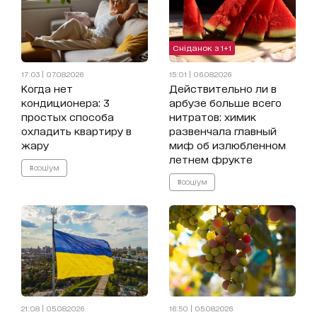
Сніданок з 1+1
17:03 | 07.08.2026
15:01 | 06.08.2026
Когда нет
Действительно ли в
кондиционера: 3
арбузе больше всего
простых способа
нитратов: химик
охладить квартиру в
развенчала главный
жару
миф об излюбленном
летнем фрукте
#соціум
#соціум
21:08 | 05.08.2026
16:50 | 05.08.2026