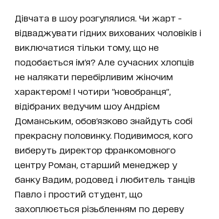
Дівчата в шоу розгулялися. Чи жарт -
відваджувати гідних вихованих чоловіків і
виключатися тільки тому, що не
подобається ім'я? Але сучасних хлопців
не налякати перебірливим жіночим
характером! І чотири "новобранця",
відібраних ведучим шоу Андрієм
Доманським, обов'язково знайдуть собі
прекрасну половинку. Подивимося, кого
виберуть директор франкомовного
центру Роман, старший менеджер у
банку Вадим, родовед і любитель танців
Павло і простий студент, що
захоплюється різьбленням по дереву