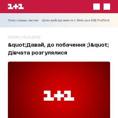
Голос страны: кастинг
Шлях майстра вместе с Work.ua и KSE ProfTech
00:00 | 15.10.2012
&quot;Давай, до побачення ;)&quot;
Дівчата розгулялися