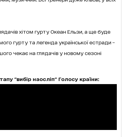
ядачів хітом гурту Океан Ельзи, а ще буде
домого гурту та легенда української естради –
ншого чекає на глядачів у новому сезоні
апу "вибір наосліп" Голосу країни: