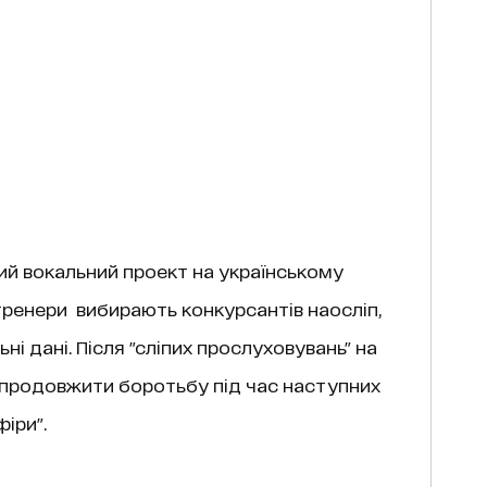
ний вокальний проект на українському
тренери вибирають конкурсантів наосліп,
ьні дані. Після "сліпих прослуховувань" на
ні продовжити боротьбу під час наступних
фіри".