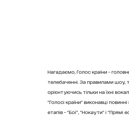
Нагадаємо, Голос країни – голов
телебаченні. За правилами шоу, 
орієнтуючись тільки на їхні вокал
"Голосі країни" виконавці повин
етапів – "Бої", "Нокаути" і "Прямі е