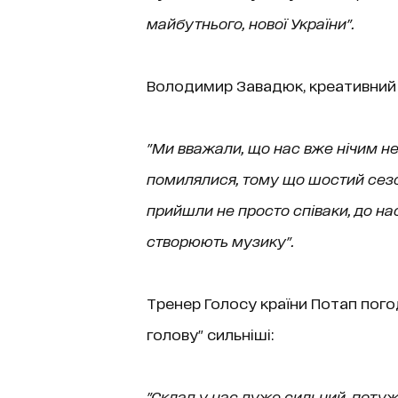
майбутнього, нової України".
Володимир Завадюк, креативний п
"Ми вважали, що нас вже нічим не
помилялися, тому що шостий сезо
прийшли не просто співаки, до нас
створюють музику".
Тренер Голосу країни Потап пого
голову" сильніші:
"Склад у нас дуже сильний, потужн