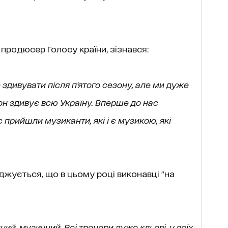
родюсер Голосу країни, зізнався:
 здивувати після п'ятого сезону, але ми дуже
н здивує всю Україну. Вперше до нас
 прийшли музиканти, які і є музикою, які
джується, що в цьому році виконавці "на
ий, музичний. Всі тренери дуже кльові, у всіх