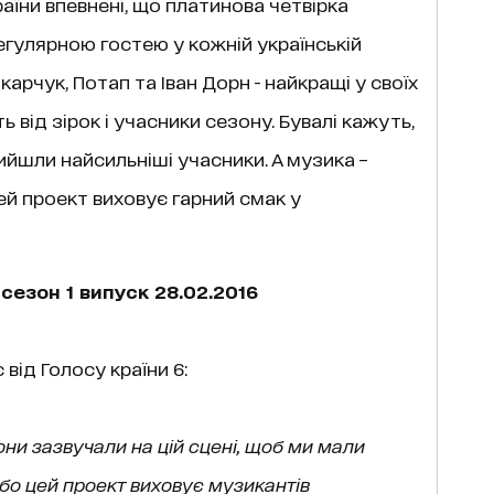
аїни впевнені, що платинова четвірка
гулярною гостею у кожній українській
карчук, Потап та Іван Дорн - найкращі у своїх
 від зірок і учасники сезону. Бувалі кажуть,
рийшли найсильніші учасники. А музика –
ей проект виховує гарний смак у
сезон 1 випуск 28.02.2016
 від Голосу країни 6:
вони зазвучали на цій сцені, щоб ми мали
 бо цей проект виховує музикантів