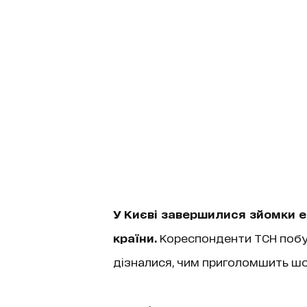
У Києві завершилися зйомки ет
країни.
Кореспонденти ТСН побу
дізналися, чим приголомшить шо