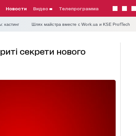
Новости
видео
телепрограмма
: кастинг
Шлях майстра вместе с Work.ua и KSE ProfTech
криті секрети нового