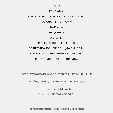
О КАНАЛЕ
РЕКЛАМА
ПРОБЛЕМЫ С ПРИЁМОМ КАНАЛА 1+1
КАТАЛОГ ПРОГРАММ
КАРЬЕРА
ВЕДУЩИЕ
АВТОРЫ
СТРУКТУРА СОБСТВЕННОСТИ
ПОЛИТИКА КОНФИДЕНЦИАЛЬНОСТИ
ПРАВИЛА ПОЛЬЗОВАНИЯ САЙТОМ
РЕДАКЦИОННАЯ ПОЛИТИКА
Товариство з обмеженою відповідальністю "ВІЖН 1+1"
Україна, 04080, м. Київ, вул. Кирилівська, 23
е-mail:
media@1plus1.tv
Телефон:
+38 044 490 01 01
Ідентифікатор медіа в Реєстрі суб’єктів у сфері медіа: