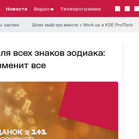
Новости
видео
телепрограмма
: кастинг
Шлях майстра вместе с Work.ua и KSE ProfTech
ля всех знаков зодиака:
зменит все