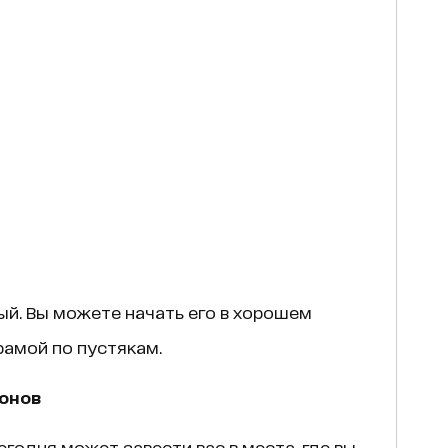
й. Вы можете начать его в хорошем
рамой по пустякам.
онов
одня может завести вас в места, где вы