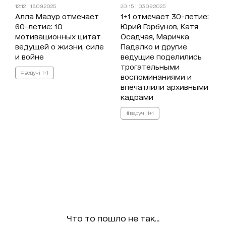
12:12 | 16.09.2025
20:15 | 03.09.2025
Алла Мазур отмечает
1+1 отмечает 30-летие:
60-летие: 10
Юрий Горбунов, Катя
мотивационных цитат
Осадчая, Маричка
ведущей о жизни, силе
Падалко и другие
и войне
ведущие поделились
трогательными
#ведучі 1+1
воспоминаниями и
впечатлили архивными
кадрами
#ведучі 1+1
Что то пошло не так...