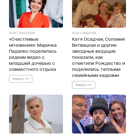
12:53 | 04.03.2026
12:20 | 26.12.2025
«Счастливые
Катя Осадчая, Соломия
мгновения»: Маричка
Витвицкая и другие:
Падалко поделилась
звездные ведущие
редким видео с
показали, как
младшей дочерью с
отметили Рождество и
совместного отдыха
поделились теплыми
семейными кадрами
#ведучі 1+1
#ведучі 1+1