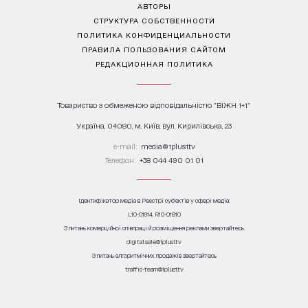
АВТОРЫ
СТРУКТУРА СОБСТВЕННОСТИ
ПОЛИТИКА КОНФИДЕНЦИАЛЬНОСТИ
ПРАВИЛА ПОЛЬЗОВАНИЯ САЙТОМ
РЕДАКЦИОННАЯ ПОЛИТИКА
Товариство з обмеженою відповідальністю "ВІЖН 1+1"
Україна, 04080, м. Київ, вул. Кирилівська, 23
е-mail:
media@1plus1.tv
Телефон:
+38 044 490 01 01
Ідентифікатор медіа в Реєстрі суб’єктів у сфері медіа:
L10-01914, R10-01810
З питань комерційної співпраці й розміщення реклами звертайтесь
digital.sale@1plus1.tv
З питань алгоритмічних продажів звертайтесь
traffic-team@1plus1.tv