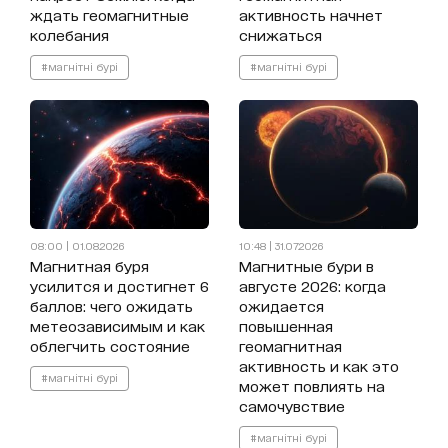
ждать геомагнитные
активность начнет
колебания
снижаться
#магнітні бурі
#магнітні бурі
08:00 | 01.08.2026
10:48 | 31.07.2026
Магнитная буря
Магнитные бури в
усилится и достигнет 6
августе 2026: когда
баллов: чего ожидать
ожидается
метеозависимым и как
повышенная
облегчить состояние
геомагнитная
активность и как это
#магнітні бурі
может повлиять на
самочувствие
#магнітні бурі