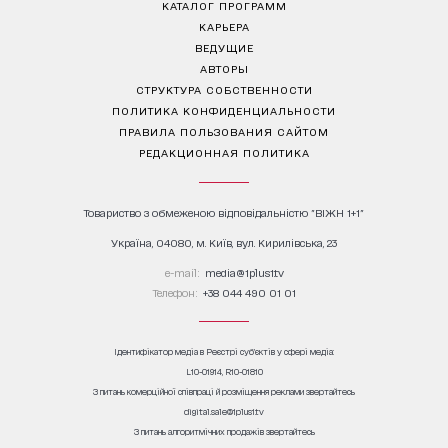
КАТАЛОГ ПРОГРАММ
КАРЬЕРА
ВЕДУЩИЕ
АВТОРЫ
СТРУКТУРА СОБСТВЕННОСТИ
ПОЛИТИКА КОНФИДЕНЦИАЛЬНОСТИ
ПРАВИЛА ПОЛЬЗОВАНИЯ САЙТОМ
РЕДАКЦИОННАЯ ПОЛИТИКА
Товариство з обмеженою відповідальністю "ВІЖН 1+1"
Україна, 04080, м. Київ, вул. Кирилівська, 23
е-mail:
media@1plus1.tv
Телефон:
+38 044 490 01 01
Ідентифікатор медіа в Реєстрі суб’єктів у сфері медіа:
L10-01914, R10-01810
З питань комерційної співпраці й розміщення реклами звертайтесь
digital.sale@1plus1.tv
З питань алгоритмічних продажів звертайтесь