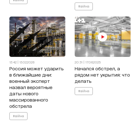
#війна
13:42 | 13.02.2026
20:31 | 17.06.2025
Россия может ударить
Начался обстрел, а
в ближайшие дни:
рядом нет укрытия: что
военный эксперт
делать
назвал вероятные
#війна
даты нового
массированного
обстрела
#війна