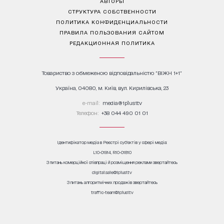
АВТОРЫ
СТРУКТУРА СОБСТВЕННОСТИ
ПОЛИТИКА КОНФИДЕНЦИАЛЬНОСТИ
ПРАВИЛА ПОЛЬЗОВАНИЯ САЙТОМ
РЕДАКЦИОННАЯ ПОЛИТИКА
Товариство з обмеженою відповідальністю "ВІЖН 1+1"
Україна, 04080, м. Київ, вул. Кирилівська, 23
е-mail:
media@1plus1.tv
Телефон:
+38 044 490 01 01
Ідентифікатор медіа в Реєстрі суб’єктів у сфері медіа:
L10-01914, R10-01810
З питань комерційної співпраці й розміщення реклами звертайтесь
digital.sale@1plus1.tv
З питань алгоритмічних продажів звертайтесь
traffic-team@1plus1.tv