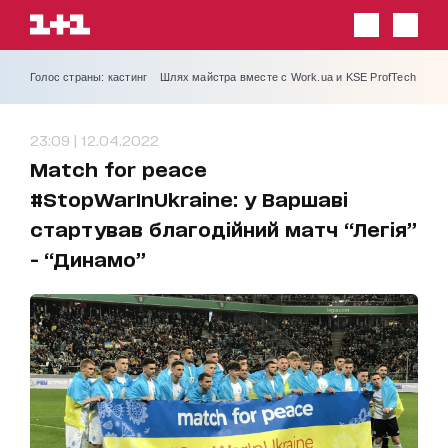
Голос страны: кастинг
Шлях майстра вместе с Work.ua и KSE ProfTech
23:09 | 12.04.2022
Match for peace
#StopWarInUkraine: у Варшаві
стартував благодійний матч “Легія”
- “Динамо”