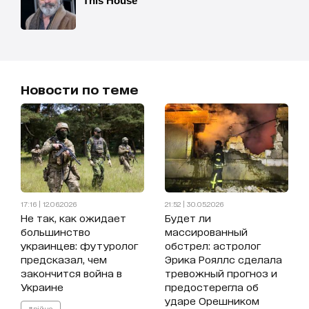
Новости по теме
17:16 | 12.06.2026
21:52 | 30.05.2026
Не так, как ожидает
Будет ли
большинство
массированный
украинцев: футуролог
обстрел: астролог
предсказал, чем
Эрика Рояллс сделала
закончится война в
тревожный прогноз и
Украине
предостерегла об
ударе Орешником
#війна