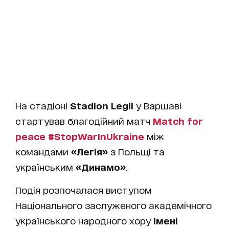
На стадіоні
Stadion Legii
у Варшаві
стартував благодійний матч
Match for
peace #StopWarInUkraine
між
командами
«Легія»
з Польщі та
українським
«Динамо»
.
Подія розпочалася виступом
Національного заслуженого академічного
українського народного хору
імені