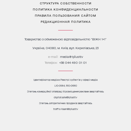
СТРУКТУРА СОБСТВЕННОСТИ
ПОЛИТИКА КОНФИДЕНЦИАЛЬНОСТИ
ПРАВИЛА ПОЛЬЗОВАНИЯ САЙТОМ
РЕДАКЦИОННАЯ ПОЛИТИКА
Товариство з обмеженою відповідальністю "ВІЖН 1+1"
Україна, 04080, м. Київ, вул. Кирилівська, 23
е-mail:
media@1plus1.tv
Телефон:
+38 044 490 01 01
Ідентифікатор медіа в Реєстрі суб’єктів у сфері медіа:
L10-01914, R10-01810
З питань комерційної співпраці й розміщення реклами звертайтесь
digital.sale@1plus1.tv
З питань алгоритмічних продажів звертайтесь
traffic-team@1plus1.tv