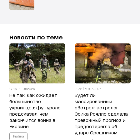
Новости по теме
17:16 | 12.06.2026
21:52 | 30.05.2026
Не так, как ожидает
Будет ли
большинство
массированный
украинцев: футуролог
обстрел: астролог
предсказал, чем
Эрика Рояллс сделала
закончится война в
тревожный прогноз и
Украине
предостерегла об
ударе Орешником
#війна