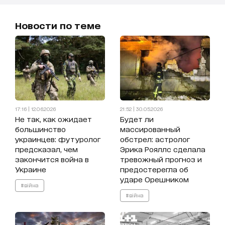
Новости по теме
17:16 | 12.06.2026
21:52 | 30.05.2026
Не так, как ожидает
Будет ли
большинство
массированный
украинцев: футуролог
обстрел: астролог
предсказал, чем
Эрика Рояллс сделала
закончится война в
тревожный прогноз и
Украине
предостерегла об
ударе Орешником
#війна
#війна