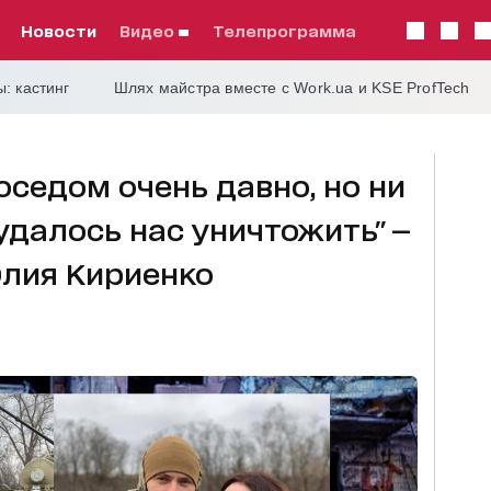
Новости
видео
телепрограмма
: кастинг
Шлях майстра вместе с Work.ua и KSE ProfTech
оседом очень давно, но ни
удалось нас уничтожить" —
лия Кириенко