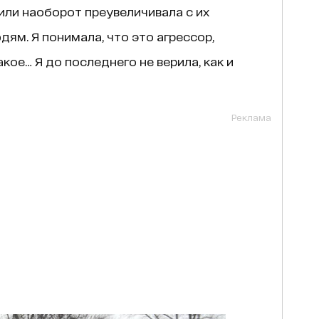
или наоборот преувеличивала с их
ям. Я понимала, что это агрессор,
кое… Я до последнего не верила, как и
Реклама