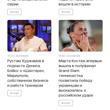
серии
вошли в историю
#спорт
#спорт
15:01 | 22.06.2026
16:53 | 02.06.2026
Рустам Худжамов в
Марта Костюк впервые
подкасте Дениса
вышла в полуфинал
Бойко: о «Шахтере»,
Grand Slam:
Мариуполе,
теннисистка
собственном бизнесе
посвятила победу
и работе тренером
украинцам и
высказалась о
#спорт
российском ударе
#спорт