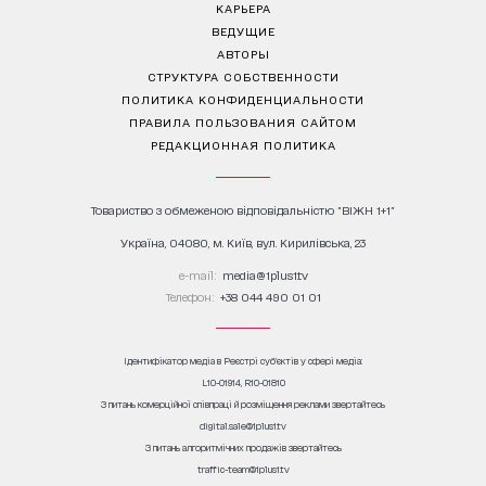
КАРЬЕРА
ВЕДУЩИЕ
АВТОРЫ
СТРУКТУРА СОБСТВЕННОСТИ
ПОЛИТИКА КОНФИДЕНЦИАЛЬНОСТИ
ПРАВИЛА ПОЛЬЗОВАНИЯ САЙТОМ
РЕДАКЦИОННАЯ ПОЛИТИКА
Товариство з обмеженою відповідальністю "ВІЖН 1+1"
Україна, 04080, м. Київ, вул. Кирилівська, 23
е-mail:
media@1plus1.tv
Телефон:
+38 044 490 01 01
Ідентифікатор медіа в Реєстрі суб’єктів у сфері медіа:
L10-01914, R10-01810
З питань комерційної співпраці й розміщення реклами звертайтесь
digital.sale@1plus1.tv
З питань алгоритмічних продажів звертайтесь
traffic-team@1plus1.tv