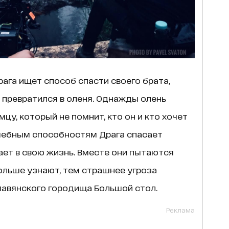
ага ищет способ спасти своего брата,
превратился в оленя. Однажды олень
цу, который не помнит, кто он и кто хочет
лшебным способностям Драга спасает
кает в свою жизнь. Вместе они пытаются
больше узнают, тем страшнее угроза
лавянского городища Большой стол.
Реклама