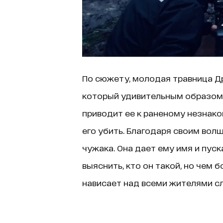
По сюжету, молодая травница Др
который удивительным образом 
приводит ее к раненому незнаком
его убить. Благодаря своим во
чужака. Она дает ему имя и пус
выяснить, кто он такой, но чем 
нависает над всеми жителями с