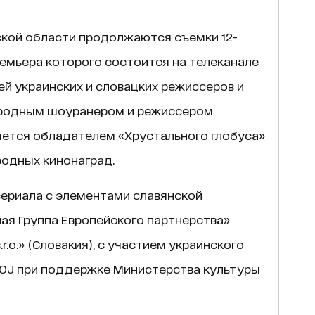
кой области продолжаются съемки 12-
ремьера которого состоится на телеканале
ей украинских и словацких режиссеров и
ародным шоуранером и режиссером
яется обладателем «Хрустального глобуса»
родных кинонаград.
ериала с элементами славянской
я Группа Европейского партнерства»
.r.o.» (Словакия), с участием украинского
 JOJ при поддержке Министерства культуры