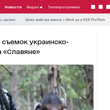
Новости
видео
телепрограмма
: кастинг
Шлях майстра вместе с Work.ua и KSE ProfTech
 съемок украинско-
а «Славяне»