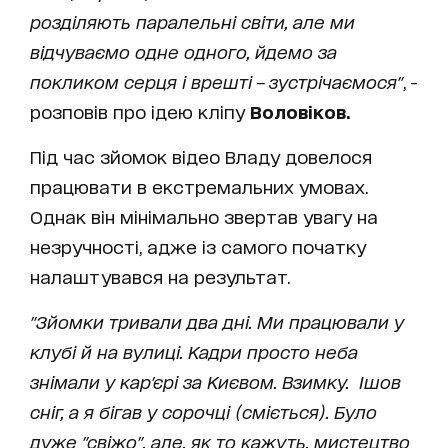
розділяють паралельні світи, але ми
відчуваємо одне одного, йдемо за
покликом серця і врешті – зустрічаємося"
, -
розповів про ідею кліпу
Воловіков.
Під час зйомок відео Владу довелося
працювати в екстремальних умовах.
Однак він мінімально звертав увагу на
незручності, адже із самого початку
налаштувався на результат.
"Зйомки тривали два дні. Ми працювали у
клубі й на вулиці. Кадри просто неба
знімали у кар
'єрі за Києвом. Взимку. Ішов
сніг, а я бігав у сорочці (сміється). Було
дуже "свіжо", але, як то кажуть, мистецтво