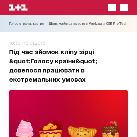
Голос страны: кастинг
Шлях майстра вместе с Work.ua и KSE ProfTech
10:39 | 15.01.2015
Під час зйомок кліпу зірці
&quot;Голосу країни&quot;
довелося працювати в
екстремальних умовах