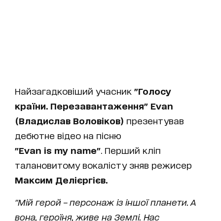
Найзагадковіший учасник
"Голосу
країни. Перезавантаження"
Evan
(Владислав Воловіков)
презентував
дебютне відео на пісню
"
Evan
is
my
name"
. Перший кліп
талановитому вокалісту зняв режисер
Максим Делієргієв.
"Мій герой – персонаж із іншої планети. А
вона, героїня, живе на Землі. Нас