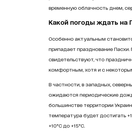
временную облачность днем, се
Какой погоды ждать на 
Особенно актуальным становится
припадает празднование Пасхи.
свидетельствуют, что празднич
комфортным, хотя и с некоторы
В частности, в западных, север
ожидаются периодические дожди
большинстве территории Украины
температура будет достигать +15°
+10°C до +15°C.