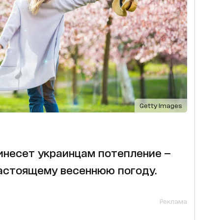
Getty Images
инесет украинцам потепление —
астоящему весеннюю погоду.
Реклама