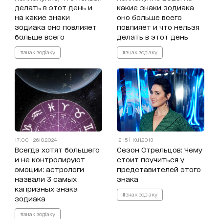
делать в этот день и
какие знаки зодиака
на какие знаки
оно больше всего
зодиака оно повлияет
повлияет и что нельзя
больше всего
делать в этот день
#знак зодіаку
#знак зодіаку
17:00 | 26.10.2024
12:15 | 19.11.2019
Всегда хотят большего
Сезон Стрельцов: Чему
и не контролируют
стоит поучиться у
эмоции: астрологи
представителей этого
назвали 3 самых
знака
капризных знака
#знак зодіаку
зодиака
#знак зодіаку