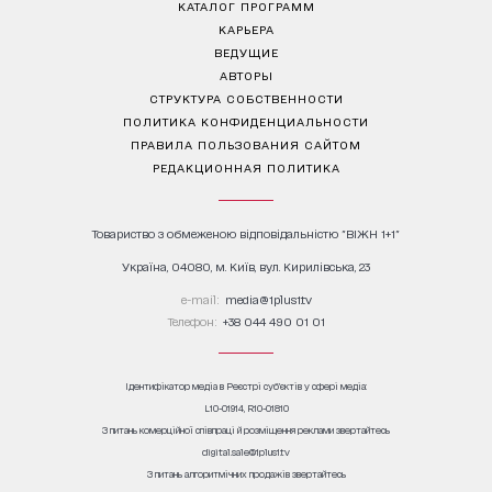
КАТАЛОГ ПРОГРАММ
КАРЬЕРА
ВЕДУЩИЕ
АВТОРЫ
СТРУКТУРА СОБСТВЕННОСТИ
ПОЛИТИКА КОНФИДЕНЦИАЛЬНОСТИ
ПРАВИЛА ПОЛЬЗОВАНИЯ САЙТОМ
РЕДАКЦИОННАЯ ПОЛИТИКА
Товариство з обмеженою відповідальністю "ВІЖН 1+1"
Україна, 04080, м. Київ, вул. Кирилівська, 23
е-mail:
media@1plus1.tv
Телефон:
+38 044 490 01 01
Ідентифікатор медіа в Реєстрі суб’єктів у сфері медіа:
L10-01914, R10-01810
З питань комерційної співпраці й розміщення реклами звертайтесь
digital.sale@1plus1.tv
З питань алгоритмічних продажів звертайтесь