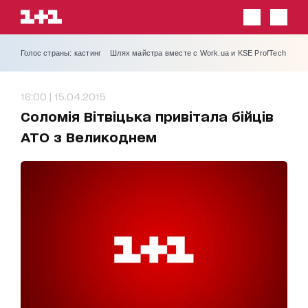
Голос страны: кастинг
Шлях майстра вместе с Work.ua и KSE ProfTech
16:00 | 15.04.2015
Соломія Вітвіцька привітала бійців
АТО з Великоднем