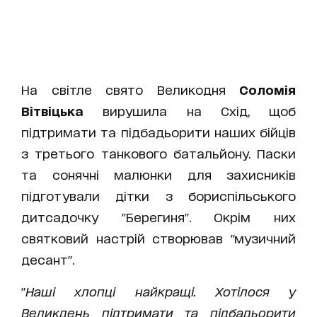
На світле свято Великодня
Соломія
Вітвіцька
вирушила на Схід, щоб
підтримати та підбадьорити наших бійців
з третього танкового батальйону. Паски
та сонячні малюнки для захисників
підготували дітки з бориспільського
дитсадочку "Берегиня". Окрім них
святковий настрій створював "музичний
десант".
"
Наші хлопці найкращі. Хотілося у
Великдень підтримати та підбадьорити