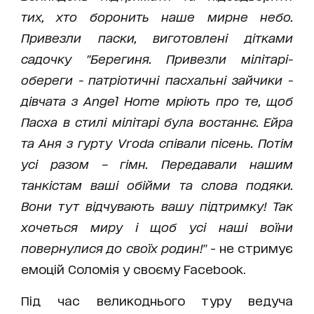
тих, хто боронить наше мирне небо.
Привезли паски, виготовлені дітками
садочку "Берегиня. Привезли мілітарі-
обереги - патріотичні пасхальні зайчики -
дівчата з Angel Home мріють про те, щоб
Пасха в стилі мілітарі була востаннє. Ейра
та Аня з гурту Vroda співали пісень. Потім
усі разом – гімн. Передавали нашим
танкістам ваші обійми та слова подяки.
Вони тут відчувають вашу підтримку! Так
хочеться миру і щоб усі наші воїни
повернулися до своїх родин!
" - не стримує
емоцій Соломія у своєму Facebook.
Під час великоднього туру ведуча