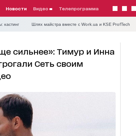
Новости
видео
телепрограмма
: кастинг
Шлях майстра вместе с Work.ua и KSE ProfTech
е сильнее»: Тимур и Инна
рогали Сеть своим
део