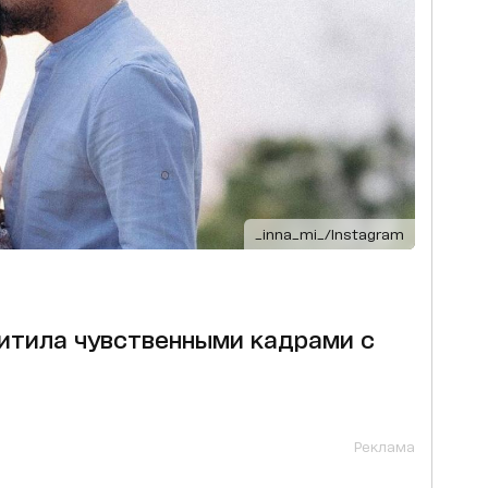
_inna_mi_/Instagram
итила чувственными кадрами с
Реклама