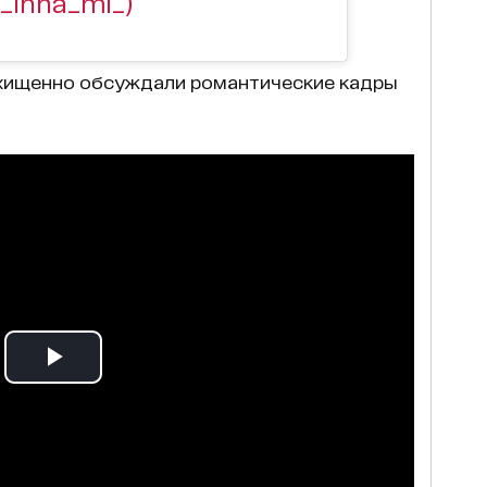
_inna_mi_)
хищенно обсуждали романтические кадры