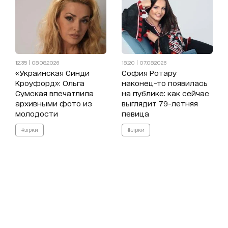
12:35 | 08.08.2026
18:20 | 07.08.2026
«Украинская Синди
София Ротару
Кроуфорд»: Ольга
наконец-то появилась
Сумская впечатлила
на публике: как сейчас
архивными фото из
выглядит 79-летняя
молодости
певица
#зірки
#зірки