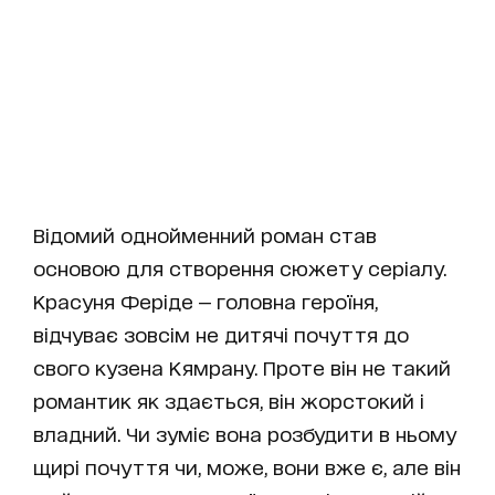
Відомий однойменний роман став
основою для створення сюжету серіалу.
Красуня Феріде — головна героїня,
відчуває зовсім не дитячі почуття до
свого кузена Кямрану. Проте він не такий
романтик як здається, він жорстокий і
владний. Чи зуміє вона розбудити в ньому
щирі почуття чи, може, вони вже є, але він