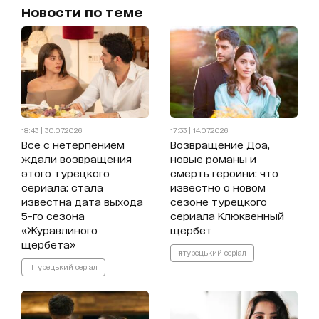
Новости по теме
18:43 | 30.07.2026
17:33 | 14.07.2026
Все с нетерпением
Возвращение Доа,
ждали возвращения
новые романы и
этого турецкого
смерть героини: что
сериала: стала
известно о новом
известна дата выхода
сезоне турецкого
5-го сезона
сериала Клюквенный
«Журавлиного
щербет
щербета»
#турецький серіал
#турецький серіал