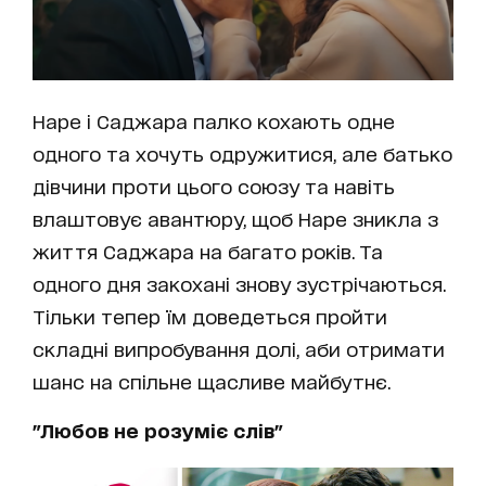
Наре і Саджара палко кохають одне
одного та хочуть одружитися, але батько
дівчини проти цього союзу та навіть
влаштовує авантюру, щоб Наре зникла з
життя Саджара на багато років. Та
одного дня закохані знову зустрічаються.
Тільки тепер їм доведеться пройти
складні випробування долі, аби отримати
шанс на спільне щасливе майбутнє.
"Любов не розуміє слів"