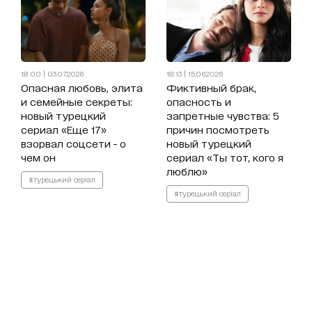
18:00 | 03.07.2026
18:13 | 15.06.2026
Опасная любовь, элита
Фиктивный брак,
и семейные секреты:
опасность и
новый турецкий
запретные чувства: 5
сериал «Еще 17»
причин посмотреть
взорвал соцсети - о
новый турецкий
чем он
сериал «Ты тот, кого я
люблю»
#турецький серіал
#турецький серіал