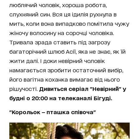
люблячий чоловік, хороша робота,
слухняний син. Вся ця ідилія рухнула в
мить, коли вона випадково помітила чужу
жіночу волосину на сорочці чоловіка.
Тривала зрада ставить під загрозу
багаторічний шлюб Асії, яка не знає, як їй
жити далі. І доки невірний чоловік
намагається зробити остаточний вибір,
його вагітна коханка вимагає від нього
рішучості.
Дивиться серіал "Невірний" у
будні о 20:00 на телеканалі Бігуді.
"Корольок — пташка співоча"