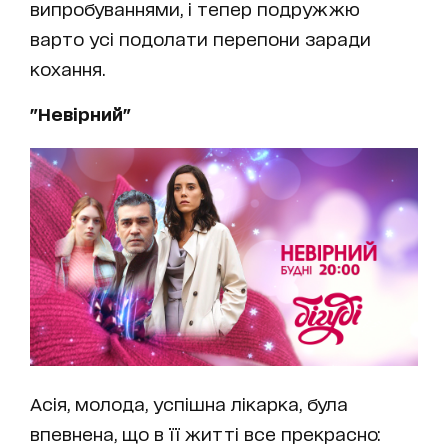
випробуваннями, і тепер подружжю
варто усі подолати перепони заради
кохання.
"Невірний"
Асія, молода, успішна лікарка, була
впевнена, що в її житті все прекрасно: