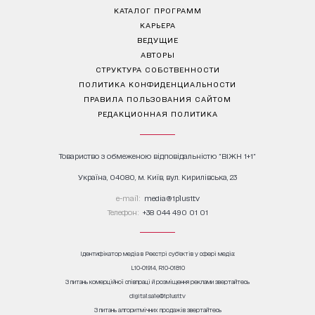
КАТАЛОГ ПРОГРАММ
КАРЬЕРА
ВЕДУЩИЕ
АВТОРЫ
СТРУКТУРА СОБСТВЕННОСТИ
ПОЛИТИКА КОНФИДЕНЦИАЛЬНОСТИ
ПРАВИЛА ПОЛЬЗОВАНИЯ САЙТОМ
РЕДАКЦИОННАЯ ПОЛИТИКА
Товариство з обмеженою відповідальністю "ВІЖН 1+1"
Україна, 04080, м. Київ, вул. Кирилівська, 23
е-mail:
media@1plus1.tv
Телефон:
+38 044 490 01 01
Ідентифікатор медіа в Реєстрі суб’єктів у сфері медіа:
L10-01914, R10-01810
З питань комерційної співпраці й розміщення реклами звертайтесь
digital.sale@1plus1.tv
З питань алгоритмічних продажів звертайтесь