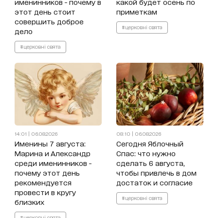
именинников - почему в
какой будет осень по
этот день стоит
приметкам
совершить доброе
#церковні свята
дело
#церковні свята
14:01 | 06.08.2026
08:10 | 06.08.2026
Именины 7 августа:
Сегодня Яблочный
Марина и Александр
Спас: что нужно
среди именинников -
сделать 6 августа,
почему этот день
чтобы привлечь в дом
рекомендуется
достаток и согласие
провести в кругу
#церковні свята
близких
#церковні свята