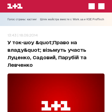
Голос страны: кастинг
Шлях майстра вместе с Work.ua и KSE ProfTech
13:43 | 18.09.2014
У ток-шоу &quot;Право на
владу&quot; візьмуть участь
Луценко, Садовий, Парубій та
Левченко