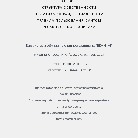
АВТОРЫ
СТРУКТУРА СОБСТВЕННОСТИ
ПОЛИТИКА КОНФИДЕНЦИАЛЬНОСТИ
ПРАВИЛА ПОЛЬЗОВАНИЯ САЙТОМ
РЕДАКЦИОННАЯ ПОЛИТИКА
Товариство з обмеженою відповідальністю "ВІЖН 1+1"
Україна, 04080, м. Київ, вул. Кирилівська, 23
е-mail:
media@1plus1.tv
Телефон:
+38 044 490 01 01
Ідентифікатор медіа в Реєстрі суб’єктів у сфері медіа:
L10-01914, R10-01810
З питань комерційної співпраці й розміщення реклами звертайтесь
digital.sale@1plus1.tv
З питань алгоритмічних продажів звертайтесь
traffic-team@1plus1.tv