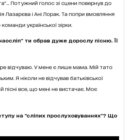
"… Потужний голос зі сцени повернув до
ія Лазарєва і Ані Лорак. Та попри вмовляння
о команди української зірки.
наосліп" ти обрав дуже дорослу пісню. Її
бре відчуваю. У мене є лише мама. Мій тато
ким. Я ніколи не відчував батьківської
й пісні все, що мені не вистачає. Моє
иступу на "сліпих прослуховуваннях"? Що