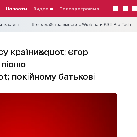
Новости
видео
телепрограмма
: кастинг
Шлях майстра вместе с Work.ua и KSE ProfTech
су країни&quot; Єгор
 пісню
t; покійному батькові