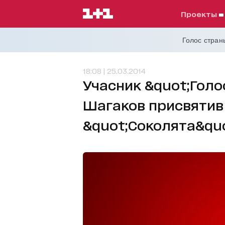
проекты
Голос страны
18:08 | 25.03.2014
Учасник &quot;Голо
Шагаков присвятив
&quot;Соколята&quo