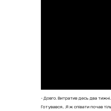
- Довго. Витратив десь два тижні
Готувався.. .Я ж співати почав ті