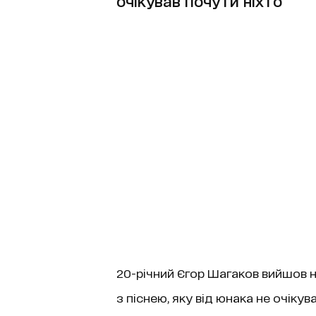
очікував почути ніхто
20-річний Єгор Шагаков вийшов н
з піснею, яку від юнака не очіку