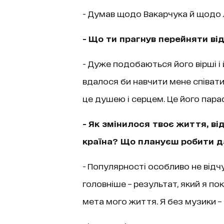
- Думав щодо Вакарчука й щодо Л
- Що ти прагнув перейняти ві
- Дуже подобаються його вірші і
вдалося би навчити мене співати 
це душею і серцем. Це його пара
- Як змінилося твоє життя, ві
країна? Що плануєш робити д
- Популярності особливо не відч
головніше – результат, який я пок
мета мого життя. Я без музики – 