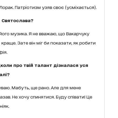
орак. Патріотизм узяв своє (усміхається).
д Святослава?
 його музика. Я не вважаю, що Вакарчуку
краще. Зате він міг би показати, як робити
фія.
дколи про твій талант дізналася уся
алі?
уваю. Мабуть, ще рано. Але для мене
азав. Не хочу спинятися. Буду співати! Це
ніяк.