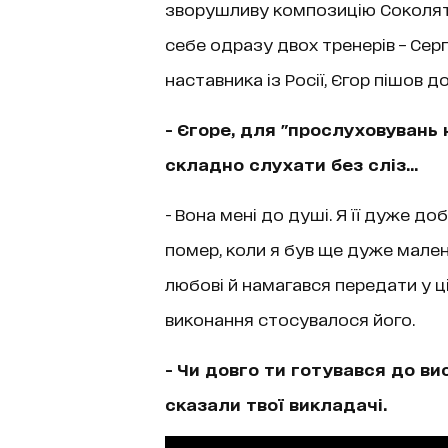
зворушливу композицію Соколята
себе одразу двох тренерів – Серг
наставника із Росії, Єгор пішов д
- Єгоре, для "прослуховувань 
складно слухати без сліз…
- Вона мені до душі. Я її дуже до
помер, коли я був ще дуже малень
любові й намагався передати у ці
виконання стосувалося його.
- Чи довго ти готувався до в
сказали твої викладачі.