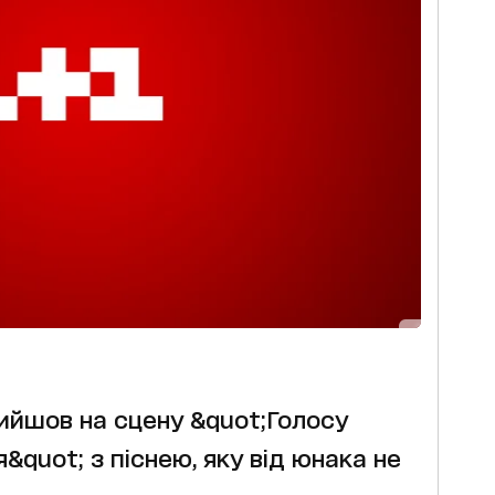
ийшов на сцену &quot;Голосу
quot; з піснею, яку від юнака не