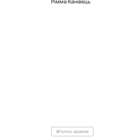
Рімма Канівець
#Голос країни