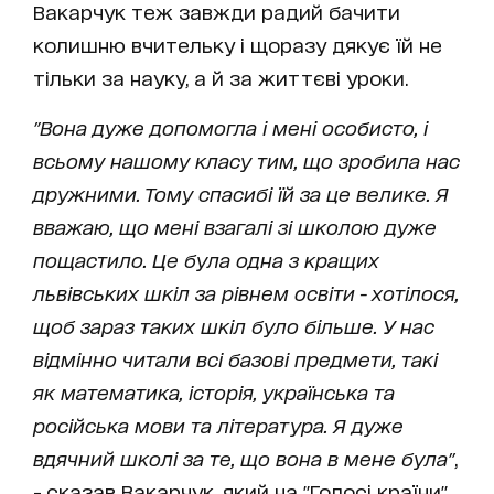
Вакарчук теж завжди радий бачити
колишню вчительку і щоразу дякує їй не
тільки за науку, а й за життєві уроки.
"Вона дуже допомогла і мені особисто, і
всьому нашому класу тим, що зробила нас
дружними. Тому спасибі їй за це велике. Я
вважаю, що мені взагалі зі школою дуже
пощастило. Це була одна з кращих
львівських шкіл за рівнем освіти - хотілося,
щоб зараз таких шкіл було більше. У нас
відмінно читали всі базові предмети, такі
як математика, історія, українська та
російська мови та література. Я дуже
вдячний школі за те, що вона в мене була"
,
- сказав Вакарчук, який на "Голосі країни"