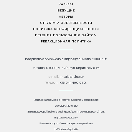
КАРЬЕРА
ВЕДУЩИЕ
АВТОРЫ
СТРУКТУРА СОБСТВЕННОСТИ
ПОЛИТИКА КОНФИДЕНЦИАЛЬНОСТИ
ПРАВИЛА ПОЛЬЗОВАНИЯ САЙТОМ
РЕДАКЦИОННАЯ ПОЛИТИКА
Товариство з обмеженою відповідальністю "ВІЖН 1+1"
Україна, 04080, м. Київ, вул. Кирилівська, 23
е-mail:
media@1plus1.tv
Телефон:
+38 044 490 01 01
Ідентифікатор медіа в Реєстрі суб’єктів у сфері медіа:
L10-01914, R10-01810
З питань комерційної співпраці й розміщення реклами звертайтесь
digital.sale@1plus1.tv
З питань алгоритмічних продажів звертайтесь
traffic-team@1plus1.tv