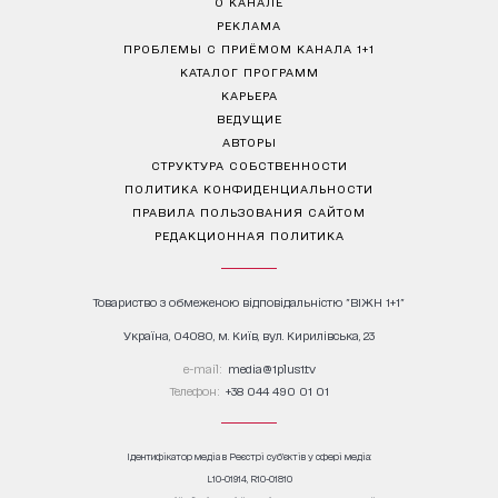
О КАНАЛЕ
РЕКЛАМА
ПРОБЛЕМЫ С ПРИЁМОМ КАНАЛА 1+1
КАТАЛОГ ПРОГРАММ
КАРЬЕРА
ВЕДУЩИЕ
АВТОРЫ
СТРУКТУРА СОБСТВЕННОСТИ
ПОЛИТИКА КОНФИДЕНЦИАЛЬНОСТИ
ПРАВИЛА ПОЛЬЗОВАНИЯ САЙТОМ
РЕДАКЦИОННАЯ ПОЛИТИКА
Товариство з обмеженою відповідальністю "ВІЖН 1+1"
Україна, 04080, м. Київ, вул. Кирилівська, 23
е-mail:
media@1plus1.tv
Телефон:
+38 044 490 01 01
Ідентифікатор медіа в Реєстрі суб’єктів у сфері медіа:
L10-01914, R10-01810