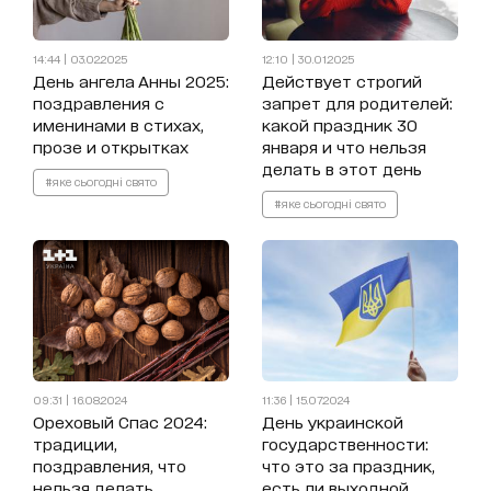
14:44 | 03.02.2025
12:10 | 30.01.2025
День ангела Анны 2025:
Действует строгий
поздравления с
запрет для родителей:
именинами в стихах,
какой праздник 30
прозе и открытках
января и что нельзя
делать в этот день
#яке сьогодні свято
#яке сьогодні свято
09:31 | 16.08.2024
11:36 | 15.07.2024
Ореховый Спас 2024:
День украинской
традиции,
государственности:
поздравления, что
что это за праздник,
нельзя делать
есть ли выходной,