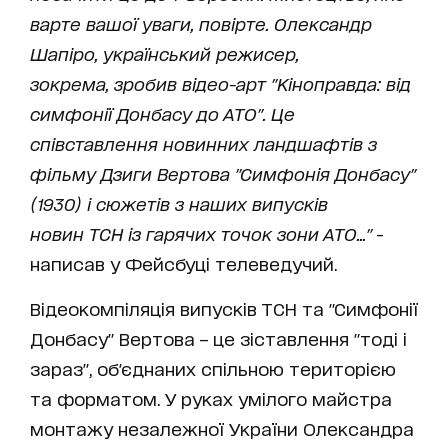
варте вашої уваги, повірте. Олександр
Шапіро, український режисер,
зокрема, зробив відео-арт "Кіноправда: від
симфонії Донбасу до АТО". Це
співставлення новинних ландшафтів з
фільму Дзиги Вертова "Симфонія Донбасу"
(1930) і сюжетів з наших випусків
новин ТСН із гарячих точок зони АТО..."
-
написав у Фейсбуці телеведучий.
Відеокомпіляція випусків ТСН та "Симфонії
Донбасу" Вертова – це зіставлення "тоді і
зараз", об'єднаних спільною територією
та форматом. У руках умілого майстра
монтажу незалежної України Олександра