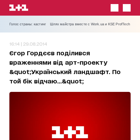
Голос страны: кастинг
Шлях майстра вместе с Work.ua и KSE ProfTech
16:14 | 29.08.2014
Єгор Гордєєв поділився
враженнями від арт-проекту
&quot;Український ландшафт. По
той бік відчаю...&quot;