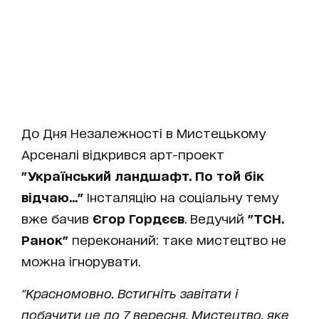
До Дня Незалежності в Мистецькому
Арсеналі відкрився арт-проект
"Український ландшафт. По той бік
відчаю..."
Інсталяцію на соціальну тему
вже бачив
Єгор Гордєєв
. Ведучий
"ТСН.
Ранок"
переконаний: таке мистецтво не
можна ігнорувати.
"Красномовно. Встигніть завітати і
побачити це до 7 вересня. Мистецтво, яке