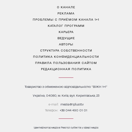
О КАНАЛЕ
РЕКЛАМА
ПРОБЛЕМЫ С ПРИЁМОМ КАНАЛА 1+1
КАТАЛОГ ПРОГРАММ
КАРЬЕРА
ВЕДУЩИЕ
АВТОРЫ
СТРУКТУРА СОБСТВЕННОСТИ
ПОЛИТИКА КОНФИДЕНЦИАЛЬНОСТИ
ПРАВИЛА ПОЛЬЗОВАНИЯ САЙТОМ
РЕДАКЦИОННАЯ ПОЛИТИКА
Товариство з обмеженою відповідальністю "ВІЖН 1+1"
Україна, 04080, м. Київ, вул. Кирилівська, 23
е-mail:
media@1plus1.tv
Телефон:
+38 044 490 01 01
Ідентифікатор медіа в Реєстрі суб’єктів у сфері медіа: