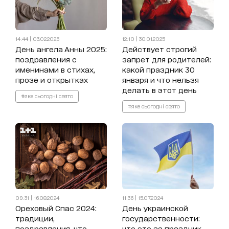
14:44 | 03.02.2025
12:10 | 30.01.2025
День ангела Анны 2025:
Действует строгий
поздравления с
запрет для родителей:
именинами в стихах,
какой праздник 30
прозе и открытках
января и что нельзя
делать в этот день
#яке сьогодні свято
#яке сьогодні свято
09:31 | 16.08.2024
11:36 | 15.07.2024
Ореховый Спас 2024:
День украинской
традиции,
государственности:
поздравления, что
что это за праздник,