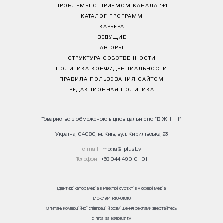
ПРОБЛЕМЫ С ПРИЁМОМ КАНАЛА 1+1
КАТАЛОГ ПРОГРАММ
КАРЬЕРА
ВЕДУЩИЕ
АВТОРЫ
СТРУКТУРА СОБСТВЕННОСТИ
ПОЛИТИКА КОНФИДЕНЦИАЛЬНОСТИ
ПРАВИЛА ПОЛЬЗОВАНИЯ САЙТОМ
РЕДАКЦИОННАЯ ПОЛИТИКА
Товариство з обмеженою відповідальністю "ВІЖН 1+1"
Україна, 04080, м. Київ, вул. Кирилівська, 23
е-mail:
media@1plus1.tv
Телефон:
+38 044 490 01 01
Ідентифікатор медіа в Реєстрі суб’єктів у сфері медіа:
L10-01914, R10-01810
З питань комерційної співпраці й розміщення реклами звертайтесь
digital.sale@1plus1.tv