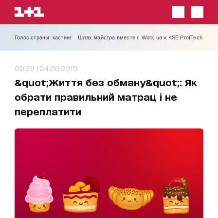
Голос страны: кастинг
Шлях майстра вместе с Work.ua и KSE ProfTech
00:29 | 24.09.2015
&quot;Життя без обману&quot;: Як
обрати правильний матрац і не
переплатити